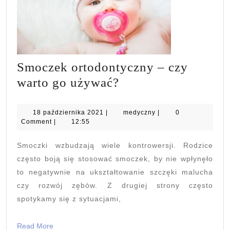
Smoczek ortodontyczny – czy
Smoczek
warto go używać?
ortodontyczny
–
18
medyczny
18 października 2021
|
medyczny
|
0
października
Comment
|
12:55
czy
2021
warto
Smoczki wzbudzają wiele kontrowersji. Rodzice
go
często boją się stosować smoczek, by nie wpłynęło
używać?
to negatywnie na ukształtowanie szczęki malucha
czy rozwój zębów. Z drugiej strony często
spotykamy się z sytuacjami,
Read
Read More