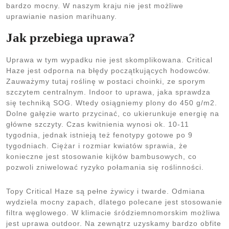
bardzo mocny. W naszym kraju nie jest możliwe
uprawianie nasion marihuany.
Jak przebiega uprawa?
Uprawa w tym wypadku nie jest skomplikowana. Critical
Haze jest odporna na błędy początkujących hodowców.
Zauważymy tutaj roślinę w postaci choinki, ze sporym
szczytem centralnym. Indoor to uprawa, jaka sprawdza
się techniką SOG. Wtedy osiągniemy plony do 450 g/m2.
Dolne gałęzie warto przycinać, co ukierunkuje energię na
główne szczyty. Czas kwitnienia wynosi ok. 10-11
tygodnia, jednak istnieją też fenotypy gotowe po 9
tygodniach. Ciężar i rozmiar kwiatów sprawia, że
konieczne jest stosowanie kijków bambusowych, co
pozwoli zniwelować ryzyko połamania się roślinności.
Topy Critical Haze są pełne żywicy i twarde. Odmiana
wydziela mocny zapach, dlatego polecane jest stosowanie
filtra węglowego. W klimacie śródziemnomorskim możliwa
jest uprawa outdoor. Na zewnątrz uzyskamy bardzo obfite