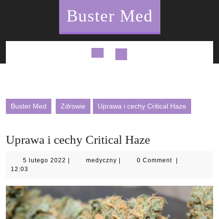
Skip
Buster Med
to
content
Open
Button
Buster Med
Zdrowie
Uprawa i cechy Critical Haze
Uprawa i cechy Critical Haze
5
medyczny
5 lutego 2022
|
medyczny
|
0 Comment
|
lutego
12:03
2022