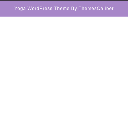
Yoga WordPress Theme
By ThemesCaliber
Scroll
Up