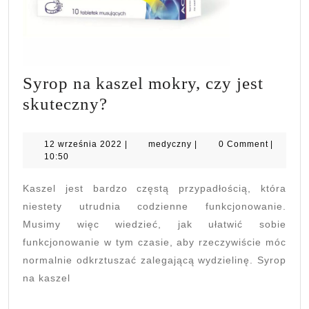
Syrop na kaszel mokry, czy jest
Syrop
skuteczny?
na
kaszel
12
medyczny
12 września 2022
|
medyczny
|
0 Comment
|
września
10:50
mokry,
2022
czy
Kaszel jest bardzo częstą przypadłością, która
jest
niestety utrudnia codzienne funkcjonowanie.
skuteczny?
Musimy więc wiedzieć, jak ułatwić sobie
funkcjonowanie w tym czasie, aby rzeczywiście móc
normalnie odkrztuszać zalegającą wydzielinę. Syrop
na kaszel