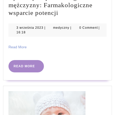
mężczyzny: Farmakologiczne
Dylematy
wsparcie potencji
współczesnego
mężczyzny:
3
medyczny
3 września 2023
|
medyczny
|
0 Comment
|
września
16:18
Farmakologiczne
2023
wsparcie
Read
Read More
potencji
More
READ
READ MORE
MORE