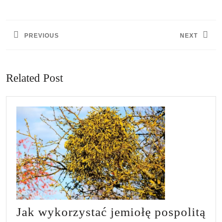
Nawigacja
wpisu
PREVIOUS
NEXT
Previous
Next
post:
post:
Related Post
Jak wykorzystać jemiołę pospolitą