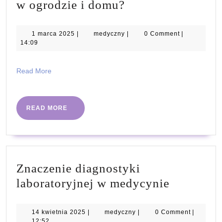
Jak
w ogrodzie i domu?
wykorzystać
jemiołę
1
medyczny
1 marca 2025
|
medyczny
|
0 Comment
|
marca
14:09
pospolitą
2025
w
Read
Read More
ogrodzie
More
i
domu?
READ
READ MORE
MORE
Znaczenie diagnostyki
Znaczeni
laboratoryjnej w medycynie
diagnost
laborator
14
medyczny
14 kwietnia 2025
|
medyczny
|
0 Comment
|
kwietnia
12:52