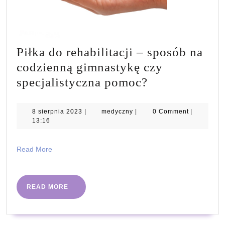
Piłka do rehabilitacji – sposób na
codzienną gimnastykę czy
Piłka
specjalistyczna pomoc?
do
rehabilitacji
8
medyczny
8 sierpnia 2023
|
medyczny
|
0 Comment
|
sierpnia
13:16
–
2023
sposób
Read
Read More
na
More
codzienną
gimnastykę
READ
READ MORE
MORE
czy
specjalistycz