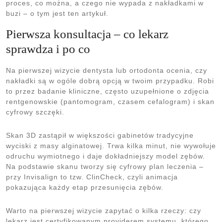
proces, co można, a czego nie wypada z nakładkami w
buzi – o tym jest ten artykuł.
Pierwsza konsultacja – co lekarz
sprawdza i po co
Na pierwszej wizycie dentysta lub ortodonta ocenia, czy
nakładki są w ogóle dobrą opcją w twoim przypadku. Robi
to przez badanie kliniczne, często uzupełnione o zdjęcia
rentgenowskie (pantomogram, czasem cefalogram) i skan
cyfrowy szczęki.
Skan 3D zastąpił w większości gabinetów tradycyjne
wyciski z masy alginatowej. Trwa kilka minut, nie wywołuje
odruchu wymiotnego i daje dokładniejszy model zębów.
Na podstawie skanu tworzy się cyfrowy plan leczenia –
przy Invisalign to tzw. ClinCheck, czyli animacja
pokazująca każdy etap przesunięcia zębów.
Warto na pierwszej wizycie zapytać o kilka rzeczy: czy
lekarz jest certyfikowanym providerem systemu, którego