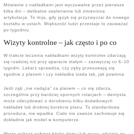
Mówienie z nakładkami jest wyczuwalne przez pierwsze
kilka dni – delikatne seplenienie lub zmieniona
artykulacja. To mija, gdy język się przyzwyczai do nowego
kształtu w ustach. Większość ludzi przestaje to zauważać
po tygodniu.
Wizyty kontrolne – jak często i po co
W trakcie leczenia nakładkami wizyty kontrolne zdarzają
się rzadziej niż przy aparacie stałym – zazwyczaj co 6–10
tygodni. Lekarz sprawdza, czy zęby przesuwają się
zgodnie z planem i czy nakładka siada tak, jak powinna.
Jeśli ząb „nie nadąża” za planem – co się zdarza,
szczególnie przy bardziej opornych rotacjach – dentysta
może zdecydować o dorobieniu kilku dodatkowych
nakładek lub drobnej korekcie planu. To standardowa
procedura, nie wpadka. Ciało nie zawsze zachowuje się
dokładnie jak model w komputerze.
Warto wybrać gabinet blisko domu lub pracy, właśnie ze