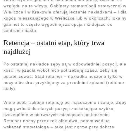
względu na te wizyty. Gabinety stomatologii estetycznej w
Wieliczce i w Krakowie oferują leczenie nakładkami – i dla
kogoś mieszkającego w Wieliczce lub w okolicach, lokalny
gabinet to często wygodniejsza opcja niż dojazd do
centrum miasta.
Retencja – ostatni etap, który trwa
najdłużej
Po ostatniej nakładce zęby są w odpowiedniej pozycji, ale
kość i więzadła wokół nich potrzebują czasu, żeby się
ustabilizować. Stąd retainer – nakładka noszona tylko w
nocy albo drut przyklejony za przednimi zębami (retainer
stały).
Wiele osób traktuje retencję po macoszemu i żałuje. Zęby
mogą wrócić do starych pozycji zaskakująco szybko,
szczególnie w pierwszych miesiącach po leczeniu.
Retainer nocny przez rok albo dwa, potem według
wskazań stomatologa – taka jest norma przy dobrze