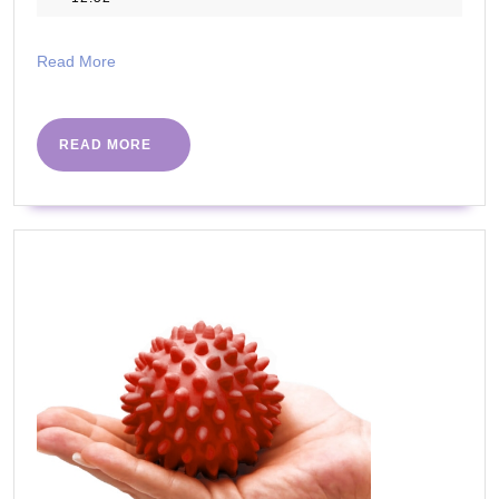
w
2025
medycyni
Read
Read More
More
READ
READ MORE
MORE