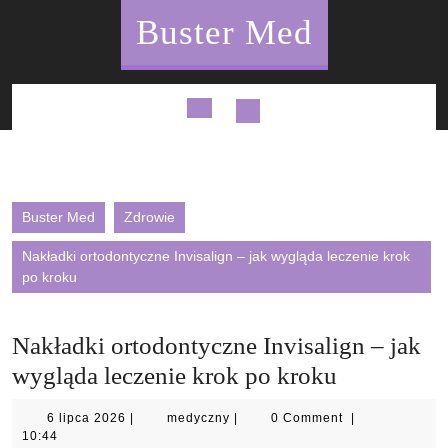
Skip
Buster Med
to
content
Open
Button
Buster Med
Zdrowie
Nakładki ortodontyczne Invisalign – jak wygląda leczenie krok
po kroku
Nakładki ortodontyczne Invisalign – jak
wygląda leczenie krok po kroku
6
medyczny
6 lipca 2026
|
medyczny
|
0 Comment
|
lipca
10:44