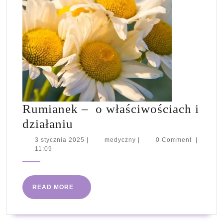
Rumianek – o właściwościach i
Rumianek
działaniu
–
3
medyczny
3 stycznia 2025
|
medyczny
|
0 Comment
|
stycznia
11:09
2025
o
właściwościach
READ
READ MORE
i
MORE
działaniu