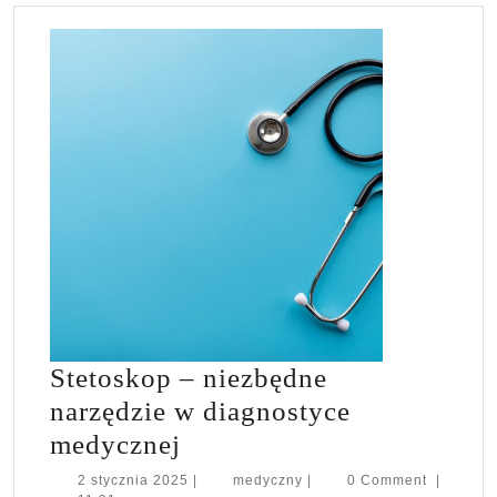
Stetoskop – niezbędne
narzędzie w diagnostyce
Stetoskop
medycznej
–
2
medyczny
2 stycznia 2025
|
medyczny
|
0 Comment
|