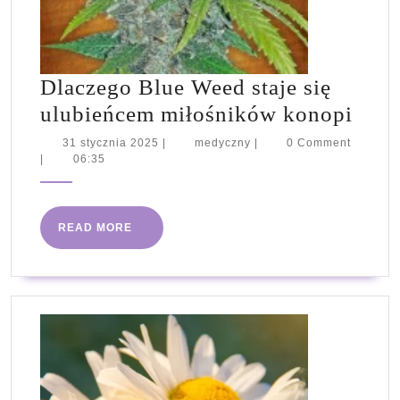
Dlaczego Blue Weed staje się
Dlac
ulubieńcem miłośników konopi
Blue
31
medyczny
31 stycznia 2025
|
medyczny
|
0 Comment
stycznia
|
06:35
Wee
2025
staje
się
READ
READ MORE
ulub
MORE
miło
kono