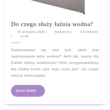
Do
Do czego służy łaźnia wodna?
czego
25
medyczny
25 września 2020
|
medyczny
|
0 Comment
września
|
11:45
służy
2020
łaźnia
Zastanawiasz się nad tym, jakie jest
wodn
zastosowanie łaźni wodnej? Jeśli tak, mamy dla
Ciebie dobrą wiadomość! Otóż przygotowaliśmy
dla Ciebie krótki opis tego czym jest i do czego
można wykorzystać
READ
READ MORE
MORE