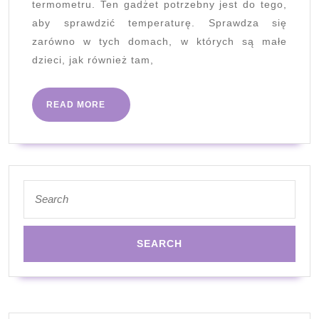
termometru. Ten gadżet potrzebny jest do tego,
być
aby sprawdzić temperaturę. Sprawdza się
w
zarówno w tych domach, w których są małe
każdy
dzieci, jak również tam,
domu
READ
READ MORE
MORE
Search
for: