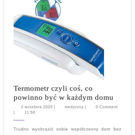
Termometr czyli coś, co
Termo
powinno być w każdym domu
czyli
2
medyczny
2 września 2020
|
medyczny
|
0 Comment
września
|
11:58
coś,
2020
co
Trudno wyobrazić sobie współczesny dom bez
powin