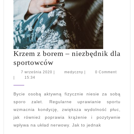
Krzem z borem – niezbędnik dla
Krzem
sportowców
z
7
medyczny
7 września 2020
|
medyczny
|
0 Comment
września
|
15:34
borem
2020
–
Bycie osobą aktywną fizycznie niesie za sobą
niezbędnik
sporo zalet. Regularne uprawianie sportu
dla
wzmacnia kondycję, zwiększa wydolność płuc,
sportowców
jak również poprawia krążenie i pozytywnie
wpływa na układ nerwowy. Jak to jednak