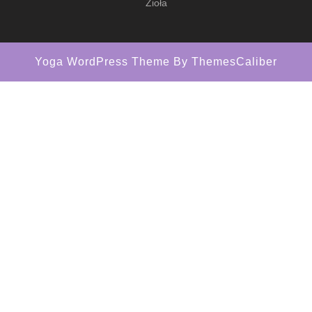
Zioła
Yoga WordPress Theme
By ThemesCaliber
Scroll
Up