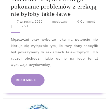
pokonanie problemów z erekcją
Inventum-
nie byłoby takie łatwe
lek,
7
medyczny
7 września 2020
|
medyczny
|
0 Comment
września
|
12:21
bez
2020
którego
Mężczyźni przy wyborze leku na potencje nie
pokonanie
kierują się wyłącznie tym, ile razy dany specyfik
problemów
był pokazywany w reklamach telewizyjnych. Ich
z
raczej obchodzi, jakie opinie na jego temat
erekcją
wysuwają użytkownicy,
nie
byłoby
READ
READ MORE
MORE
takie
łatwe