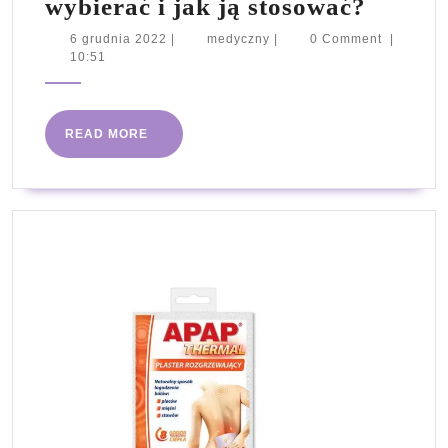
Maska
wybierać i jak ją stosować?
do
6
medyczny
6 grudnia 2022
|
medyczny
|
0 Comment
|
grudnia
10:51
włosó
2022
–
jak
READ
READ MORE
ją
MORE
wybier
i
jak
ją
stosow