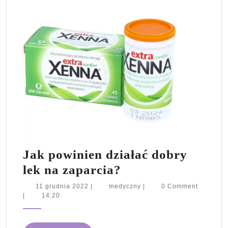
Jak powinien działać dobry
Jak
lek na zaparcia?
powinien
11
medyczny
11 grudnia 2022
|
medyczny
|
0 Comment
grudnia
|
14:20
działać
2022
dobry