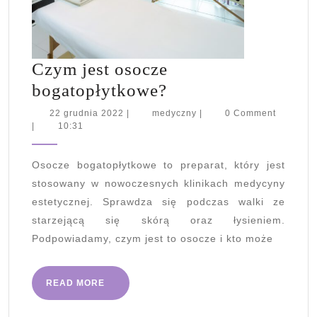
Czym jest osocze
Czym
bogatopłytkowe?
jest
22
medyczny
22 grudnia 2022
|
medyczny
|
0 Comment
grudnia
|
10:31
osocze
2022
bogatopłytkowe?
Osocze bogatopłytkowe to preparat, który jest
stosowany w nowoczesnych klinikach medycyny
estetycznej. Sprawdza się podczas walki ze
starzejącą się skórą oraz łysieniem.
Podpowiadamy, czym jest to osocze i kto może
READ
READ MORE
MORE