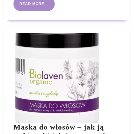
lek
READ
READ MORE
na
MORE
zaparcia?
Maska do włosów – jak ją