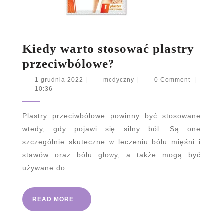
Kiedy warto stosować plastry
Kiedy
przeciwbólowe?
warto
1
medyczny
1 grudnia 2022
|
medyczny
|
0 Comment
|
grudnia
10:36
stosować
2022
plastry
Plastry przeciwbólowe powinny być stosowane
przeciwbólowe?
wtedy, gdy pojawi się silny ból. Są one
szczególnie skuteczne w leczeniu bólu mięśni i
stawów oraz bólu głowy, a także mogą być
używane do
READ
READ MORE
MORE