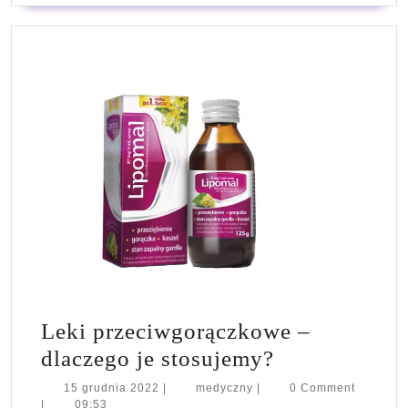
Leki przeciwgorączkowe –
Leki
dlaczego je stosujemy?
przeciwgorą
15
medyczny
15 grudnia 2022
|
medyczny
|
0 Comment
grudnia
|
09:53