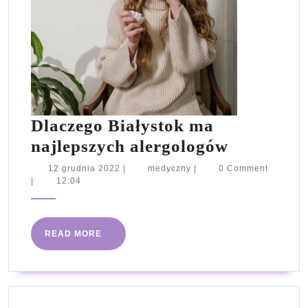
Dlaczego Białystok ma
Dlaczego
najlepszych alergologów
Białystok
12
medyczny
12 grudnia 2022
|
medyczny
|
0 Comment
grudnia
|
12:04
ma
2022
najlepszy
alergolog
READ
READ MORE
MORE