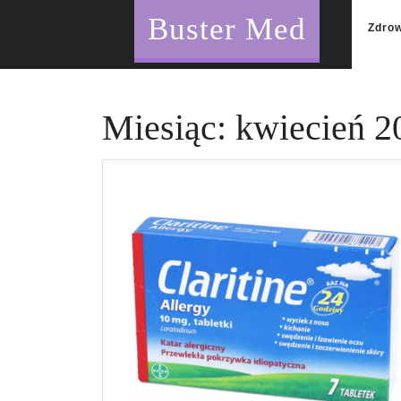
Skip
Buster Med
to
Zdro
content
Miesiąc:
kwiecień 2