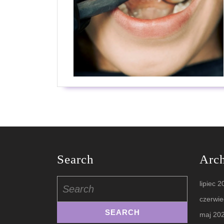
Search
Arc
Search
lipiec 
for:
czerwie
maj 20