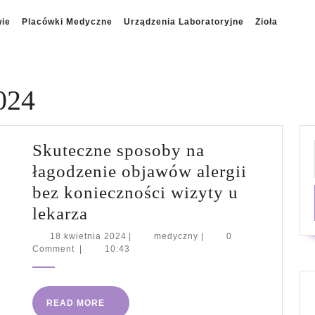
wie
Placówki Medyczne
Urządzenia Laboratoryjne
Zioła
024
Skuteczne sposoby na
łagodzenie objawów alergii
bez konieczności wizyty u
Skuteczne
lekarza
sposoby
18
medyczny
18 kwietnia 2024
|
medyczny
|
0
kwietnia
Comment
|
10:43
na
2024
łagodzenie
objawów
READ
READ MORE