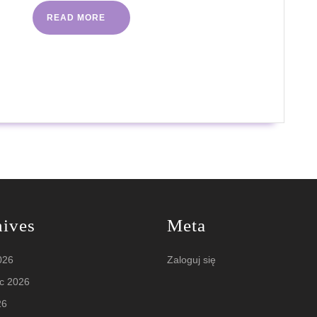
inwestować?
READ
READ MORE
MORE
hives
Meta
2026
Zaloguj się
c 2026
26