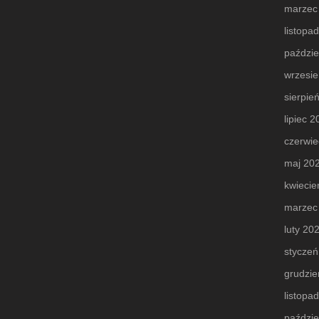
marzec
listopa
paździe
wrzesi
sierpie
lipiec 
czerwie
maj 20
kwiecie
marzec
luty 20
styczeń
grudzie
listopa
paździe