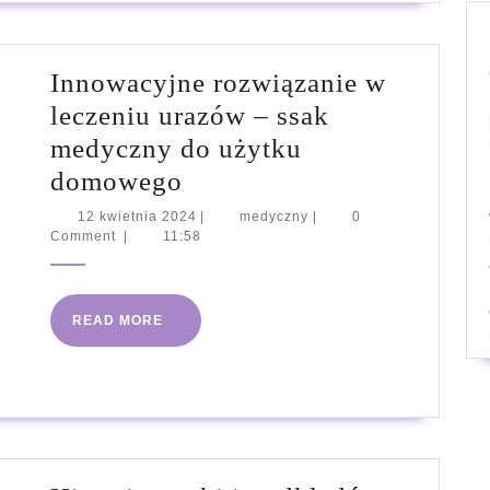
znanych
rodzajów
Innowacyjne rozwiązanie w
nasion
leczeniu urazów – ssak
marihuany
medyczny do użytku
Innowacyjne
domowego
rozwiązanie
12
medyczny
12 kwietnia 2024
|
medyczny
|
0
kwietnia
Comment
|
11:58
w
2024
leczeniu
urazów
READ
READ MORE
–
MORE
ssak
medyczny
do
użytku