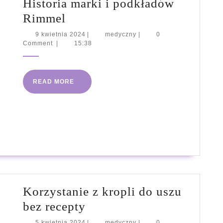
Historia marki i podkładów
domowego
Historia
Rimmel
marki
9
medyczny
9 kwietnia 2024
|
medyczny
|
0
kwietnia
Comment
|
15:38
i
2024
podkładów
Rimmel
READ
READ MORE
MORE
Korzystanie z kropli do uszu
Korzystanie
bez recepty
z
5
medyczny
5 kwietnia 2024
|
medyczny
|
0