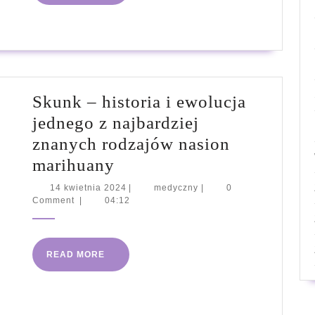
alergii
MORE
bez
konieczności
wizyty
u
Skunk – historia i ewolucja
lekarza
jednego z najbardziej
znanych rodzajów nasion
Skunk
marihuany
–
14
medyczny
14 kwietnia 2024
|
medyczny
|
0
kwietnia
Comment
|
04:12
historia
2024
i
ewolucja
READ
READ MORE
jednego
MORE
z
najbardziej