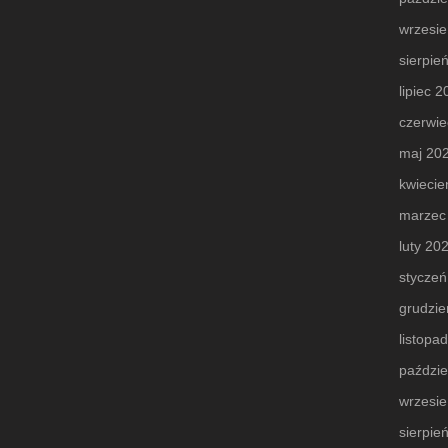
wrzesi
sierpie
lipiec 
czerwie
maj 20
kwiecie
marzec
luty 20
styczeń
grudzie
listopa
paździe
wrzesi
sierpie