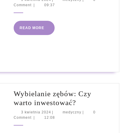
kwietnia
Comment
|
09:37
kropli
2024
do
uszu
READ
READ MORE
bez
MORE
recepty
Wybielanie zębów: Czy
Wybielanie
warto inwestować?
zębów:
3
medyczny
3 kwietnia 2024
|
medyczny
|
0
kwietnia
Comment
|
12:08
Czy
2024
warto