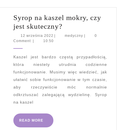
Syrop na kaszel mokry, czy
Syrop
jest skuteczny?
na
12
medyczny
12 września 2022
|
medyczny
|
0
września
Comment
|
10:50
kaszel
2022
mokry,
Kaszel jest bardzo częstą przypadłością,
czy
która niestety utrudnia codzienne
jest
funkcjonowanie. Musimy więc wiedzieć, jak
skuteczny?
ułatwić sobie funkcjonowanie w tym czasie,
aby rzeczywiście móc normalnie
odkrztuszać zalegającą wydzielinę. Syrop
na kaszel
READ
READ MORE
MORE