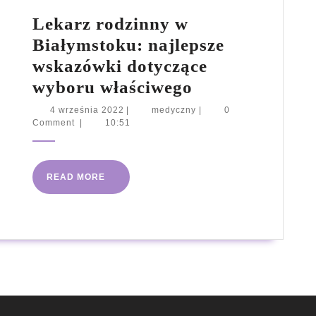
Lekarz rodzinny w
Białymstoku: najlepsze
wskazówki dotyczące
Lekarz
wyboru właściwego
rodzinny
4
medyczny
4 września 2022
|
medyczny
|
0
września
Comment
|
10:51
w
2022
Białymstoku:
najlepsze
READ
READ MORE
wskazówki
MORE
dotyczące
wyboru
właściwego