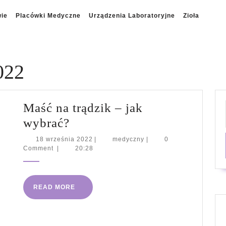
wie
Placówki Medyczne
Urządzenia Laboratoryjne
Zioła
022
Maść na trądzik – jak
Maść
wybrać?
na
18
medyczny
18 września 2022
|
medyczny
|
0
września
Comment
|
20:28
trądzik
2022
–
jak
READ
READ MORE
wybrać?
MORE