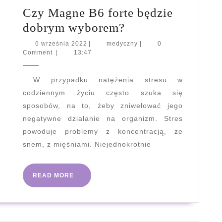
Czy Magne B6 forte będzie
Czy
dobrym wyborem?
Magne
6
medyczny
6 września 2022
|
medyczny
|
0
września
Comment
|
13:47
B6
2022
forte
W przypadku natężenia stresu w
będzie
codziennym życiu często szuka się
dobrym
sposobów, na to, żeby zniwelować jego
wyborem?
negatywne działanie na organizm. Stres
powoduje problemy z koncentracją, ze
snem, z mięśniami. Niejednokrotnie
READ
READ MORE
MORE