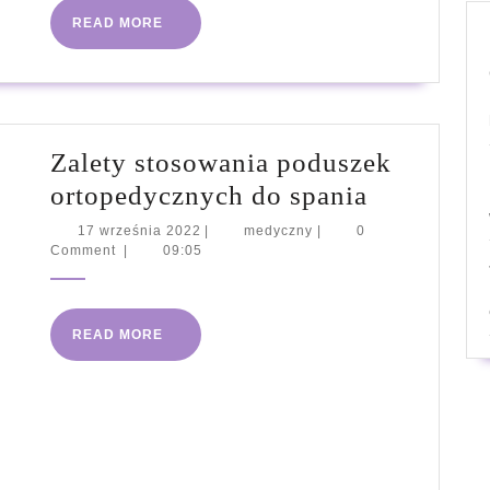
READ
READ MORE
MORE
Zalety stosowania poduszek
Zalety
ortopedycznych do spania
stosowani
17
medyczny
17 września 2022
|
medyczny
|
0
września
Comment
|
09:05
poduszek
2022
ortopedy
do
READ
READ MORE
spania
MORE