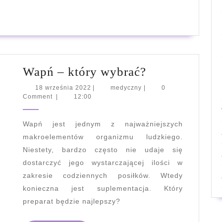
Wapń
Wapń – który wybrać?
–
18
medyczny
18 września 2022
|
medyczny
|
0
września
Comment
|
12:00
który
2022
wybrać?
Wapń jest jednym z najważniejszych
makroelementów organizmu ludzkiego.
Niestety, bardzo często nie udaje się
dostarczyć jego wystarczającej ilości w
zakresie codziennych posiłków. Wtedy
konieczna jest suplementacja. Który
preparat będzie najlepszy?