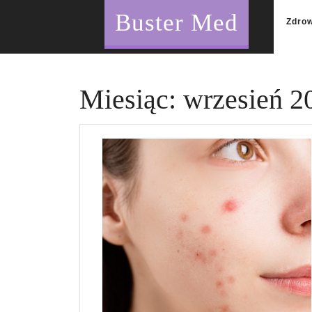
Skip
Buster Med
to
Zdro
content
Miesiąc:
wrzesień 2