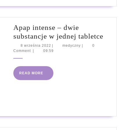
Apap intense – dwie
Apap
substancje w jednej tabletce
intense
8
medyczny
8 września 2022
|
medyczny
|
0
września
Comment
|
09:59
–
2022
dwie
substanc
READ
READ MORE
w
MORE
jednej
tabletce