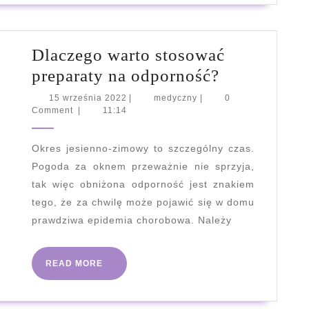
Dlaczego warto stosować
Dlaczego
preparaty na odporność?
warto
15
medyczny
15 września 2022
|
medyczny
|
0
września
Comment
|
11:14
stosować
2022
preparaty
Okres jesienno-zimowy to szczególny czas.
na
Pogoda za oknem przeważnie nie sprzyja,
odporność?
tak więc obniżona odporność jest znakiem
tego, że za chwilę może pojawić się w domu
prawdziwa epidemia chorobowa. Należy
READ
READ MORE
MORE