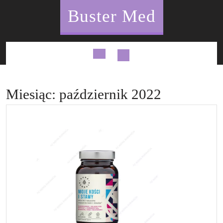
Skip
Buster Med
to
content
Open
Button
Miesiąc:
październik 2022