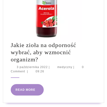
Jakie zioła na odporność
wybrać, aby wzmocnić
Jakie
organizm?
zioła
3
medyczny
3 października 2022
|
medyczny
|
0
października
Comment
|
09:26
na
2022
odporność
wybrać,
READ
READ MORE
aby
MORE
wzmocnić