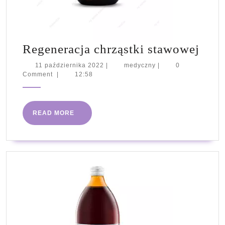
Rege
Regeneracja chrząstki stawowej
chrz
11
medyczny
11 października 2022
|
medyczny
|
0
października
Comment
|
12:58
staw
2022
READ
READ MORE
MORE