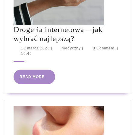
Drogeria internetowa – jak
Drogeria
wybrać najlepszą?
internetowa
16
medyczny
16 marca 2023
|
medyczny
|
0 Comment
|
marca
16:46
–
2023
jak
wybrać
READ
READ MORE
najlepszą?
MORE