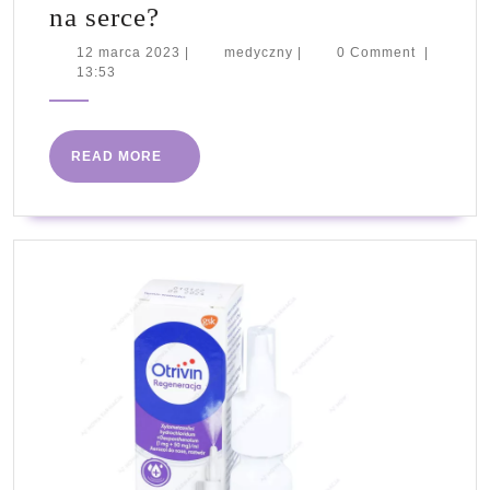
Dlaczego
na serce?
warto
12
medyczny
12 marca 2023
|
medyczny
|
0 Comment
|
marca
13:53
stosować
2023
zioła
na
READ
READ MORE
serce?
MORE