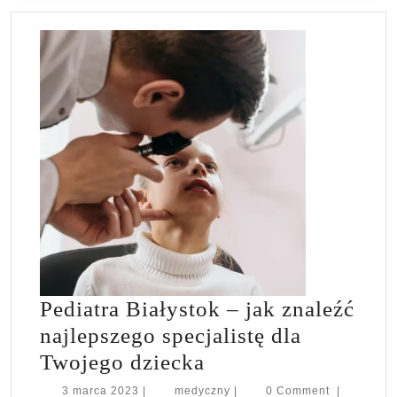
Pediatra Białystok – jak znaleźć
najlepszego specjalistę dla
Pediatra
Twojego dziecka
Białystok
3
medyczny
3 marca 2023
|
medyczny
|
0 Comment
|