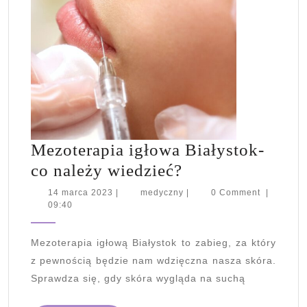
Mezoterapia igłowa Białystok-
Mezoterapia
co należy wiedzieć?
igłowa
14
medyczny
14 marca 2023
|
medyczny
|
0 Comment
|
marca
09:40
Białystok-
2023
co
Mezoterapia igłową Białystok to zabieg, za który
należy
z pewnością będzie nam wdzięczna nasza skóra.
wiedzieć?
Sprawdza się, gdy skóra wygląda na suchą