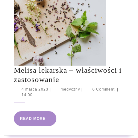
Melisa lekarska – właściwości i
Melisa
zastosowanie
lekarska
4
medyczny
4 marca 2023
|
medyczny
|
0 Comment
|
marca
14:00
–
2023
właściwości
i
READ
READ MORE
zastosowanie
MORE