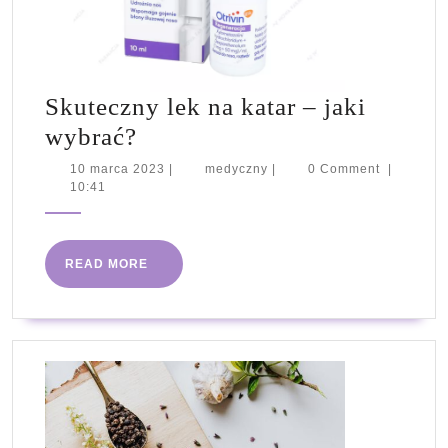
Skuteczny lek na katar – jaki
Skuteczny
wybrać?
lek
10
medyczny
10 marca 2023
|
medyczny
|
0 Comment
|
marca
10:41
na
2023
katar
–
READ
READ MORE
jaki
MORE
wybrać?