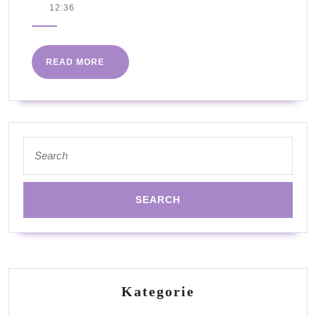
marca
12:36
–
2023
jak
znaleźć
READ
READ MORE
najlepszego
MORE
specjalistę
dla
Twojego
Search
for:
dziecka
Kategorie