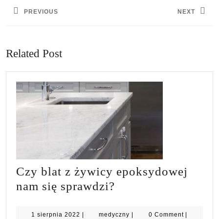
wpisu
PREVIOUS
NEXT
Previous
Next
post:
post:
Related Post
Czy blat z żywicy epoksydowej
Czy
nam się sprawdzi?
blat
z
1
medyczny
1 sierpnia 2022
|
medyczny
|
0 Comment
|