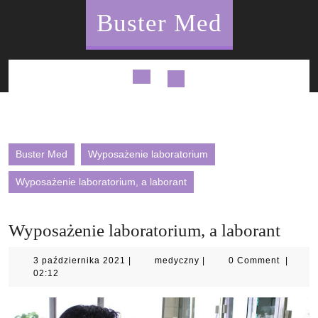
Skip
Buster Med
to
content
Open
Button
Buster Med
Wyposażenie laboratorium
Wyposażenie laboratorium, a laborant
Wyposażenie laboratorium, a laborant
3
medyczny
3 października 2021
|
medyczny
|
0 Comment
|
października
02:12
2021