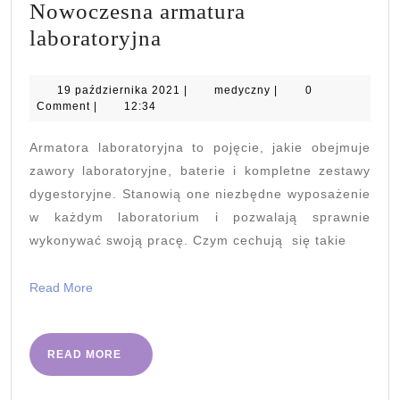
Nowoczesna armatura
Nowoczesna
laboratoryjna
armatura
laboratoryjna
19
medyczny
19 października 2021
|
medyczny
|
0
października
Comment
|
12:34
2021
Armatora laboratoryjna to pojęcie, jakie obejmuje
zawory laboratoryjne, baterie i kompletne zestawy
dygestoryjne. Stanowią one niezbędne wyposażenie
w każdym laboratorium i pozwalają sprawnie
wykonywać swoją pracę. Czym cechują się takie
Read
Read More
More
READ
READ MORE
MORE