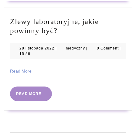
Zlewy laboratoryjne, jakie
Zlewy
powinny być?
laboratoryjne,
jakie
28
medyczny
28 listopada 2022
|
medyczny
|
0 Comment
|
listopada
15:56
powinny
2022
być?
Read
Read More
More
READ
READ MORE
MORE
Search