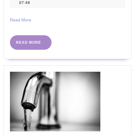
sierpnia
07:48
żywicy
2022
epoksydowej
Read
Read More
nam
More
się
sprawdzi?
READ
READ MORE
MORE