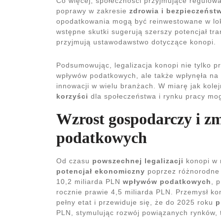
Co więcej, społeczności przyjmujące regulow
poprawy w zakresie
zdrowia i bezpieczeńst
opodatkowania mogą być reinwestowane w lokal
wstępne skutki sugerują szerszy potencjał tr
przyjmują ustawodawstwo dotyczące konopi.
Podsumowując, legalizacja konopi nie tylko p
wpływów podatkowych, ale także wpłynęła na 
innowacji w wielu branżach. W miarę jak kole
korzyści
dla społeczeństwa i rynku pracy mo
Wzrost gospodarczy i z
podatkowych
Od czasu
powszechnej legalizacji
konopi w 
potencjał ekonomiczny
poprzez różnorodne 
10,2 miliarda PLN
wpływów podatkowych
, 
rocznie prawie 4,5 miliarda PLN. Przemysł k
pełny etat i przewiduje się, że do 2025 roku
p
PLN, stymulując rozwój powiązanych rynków, ta