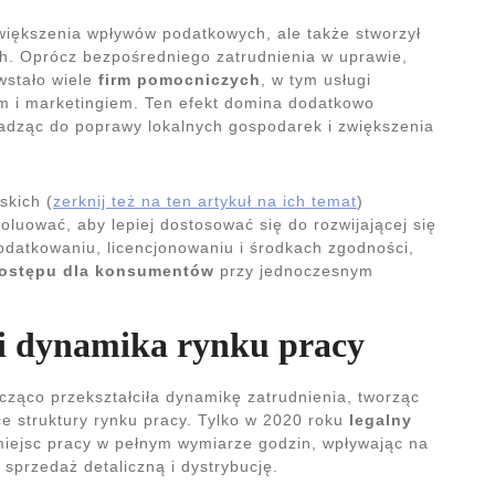
zwiększenia wpływów podatkowych, ale także stworzył
h. Oprócz bezpośredniego zatrudnienia w uprawie,
owstało wiele
firm pomocniczych
, w tym usługi
em i marketingiem. Ten efekt domina dodatkowo
adząc do poprawy lokalnych gospodarek i zwiększenia
skich (
zerknij też na ten artykuł na ich temat
)
luować, aby lepiej dostosować się do rozwijającej się
odatkowaniu, licencjonowaniu i środkach zgodności,
ostępu dla konsumentów
przy jednoczesnym
i dynamika rynku pracy
ząco przekształciła dynamikę zatrudnienia, tworząc
ące struktury rynku pracy. Tylko w 2020 roku
legalny
ejsc pracy w pełnym wymiarze godzin, wpływając na
sprzedaż detaliczną i dystrybucję.