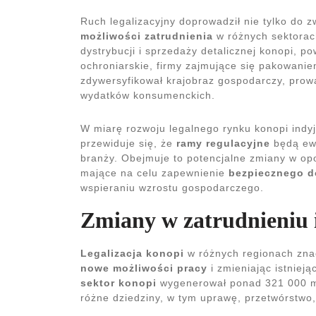
Ruch legalizacyjny doprowadził nie tylko do 
możliwości zatrudnienia
w różnych sektorac
dystrybucji i sprzedaży detalicznej konopi, p
ochroniarskie, firmy zajmujące się pakowani
zdywersyfikował krajobraz gospodarczy, prow
wydatków konsumenckich.
W miarę rozwoju legalnego rynku konopi indyj
przewiduje się, że
ramy regulacyjne
będą ewo
branży. Obejmuje to potencjalne zmiany w op
mające na celu zapewnienie
bezpiecznego d
wspieraniu wzrostu gospodarczego.
Zmiany w zatrudnieniu 
Legalizacja konopi
w różnych regionach znac
nowe możliwości pracy
i zmieniając istniej
sektor konopi
wygenerował ponad 321 000 mi
różne dziedziny, w tym uprawę, przetwórstwo, 