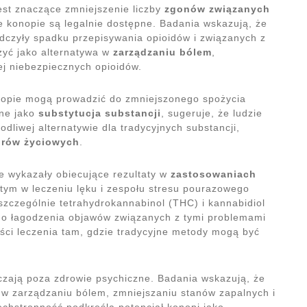
est znaczące zmniejszenie liczby
zgonów związanych
konopie są legalnie dostępne. Badania wskazują, że
dczyły spadku przepisywania opioidów i związanych z
żyć jako alternatywa w
zarządzaniu bólem
,
j niebezpiecznych opioidów.
onopie mogą prowadzić do zmniejszonego spożycia
ane jako
substytucja substancji
, sugeruje, że ludzie
dliwej alternatywie dla tradycyjnych substancji,
rów życiowych
.
ie wykazały obiecujące rezultaty w
zastosowaniach
tym w leczeniu lęku i zespołu stresu pourazowego
szczególnie tetrahydrokannabinol (THC) i kannabidiol
do łagodzenia objawów związanych z tymi problemami
ści leczenia tam, gdzie tradycyjne metody mogą być
czają poza zdrowie psychiczne. Badania wskazują, że
w zarządzaniu bólem, zmniejszaniu stanów zapalnych i