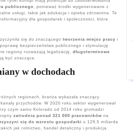
ane rynki konopi mają potencjał do zaobserwowania
wa publicznego
, ponieważ środki wygenerowane z
ne usługi, takie jak edukacja i opieka zdrowotna. Te
ansformacyjny dla gospodarek i społeczności, które
rzyczyniła się do znaczącego
tworzenia miejsc pracy
i
poprawę bezpieczeństwa publicznego i stymulację
jne regiony rozważają legalizację,
długoterminowe
gą być znaczące.
miany w dochodach
różnych regionach, branża wykazała znaczący
kanały przychodów. W 2020 roku sektor wygenerował
przy czym samo Kolorado od 2014 roku gromadzi
onopny
zatrudnia ponad 321 000 pracowników
na
rzyczyni się do wzrostu gospodarki
o 129,5 miliarda
kich jak rolnictwo, handel detaliczny i produkcja.