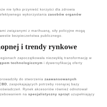
oże nie tylko przynieść korzyści dla zdrowia
j efektywnego wykorzystania
zasobów organów
ami związanymi z marihuaną, siły policyjne mogą
 kwestie bezpieczeństwa publicznego.
opnej i trendy rynkowe
regionach zapoczątkowała niezwykłą transformację w
ępem technologicznym
i dywersyfikacją oferty
rowadziły do stworzenia
zaawansowanych
 CBD
, zaspokajających potrzeby rosnącej bazy
świadczeń. Rynek akcesoriów również odnotował
trzebowaniem na
specjalistyczny sprzęt
uzupełniający