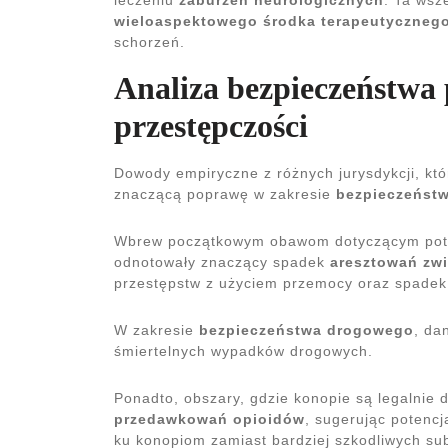
leczeniu
zaburzeń neurologicznych
. Ta wsz
wieloaspektowego środka terapeutyczneg
schorzeń.
Analiza bezpieczeństwa 
przestępczości
Dowody empiryczne z różnych jurysdykcji, któ
znaczącą poprawę w zakresie
bezpieczeństw
Wbrew początkowym obawom dotyczącym poten
odnotowały znaczący spadek
aresztowań zw
przestępstw z użyciem przemocy oraz spadek 
W zakresie
bezpieczeństwa drogowego
, da
śmiertelnych wypadków drogowych.
Ponadto, obszary, gdzie konopie są legalnie
przedawkowań opioidów
, sugerując potenc
ku konopiom zamiast bardziej szkodliwych sub