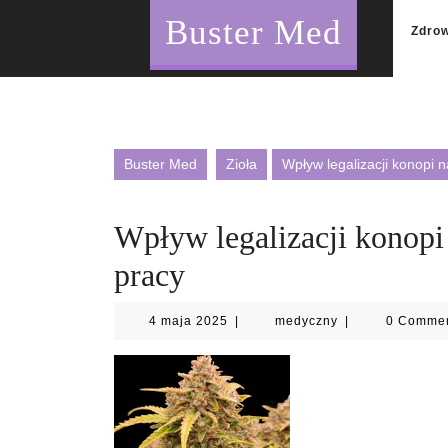
Skip
Buster Med
to
Zdro
content
Buster Med
Zioła
Wpływ legalizacji konopi 
Wpływ legalizacji konopi
pracy
4
medyczny
4 maja 2025
|
medyczny
|
0 Comme
maja
2025