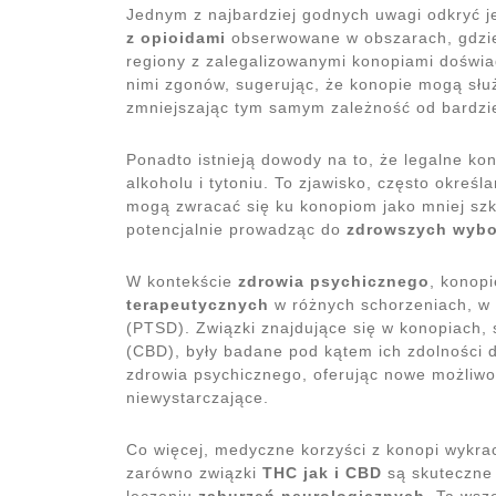
Jednym z najbardziej godnych uwagi odkryć j
z opioidami
obserwowane w obszarach, gdzie 
regiony z zalegalizowanymi konopiami doświa
nimi zgonów, sugerując, że konopie mogą słu
zmniejszając tym samym zależność od bardzie
Ponadto istnieją dowody na to, że legalne k
alkoholu i tytoniu. To zjawisko, często określ
mogą zwracać się ku konopiom jako mniej szko
potencjalnie prowadząc do
zdrowszych wybo
W kontekście
zdrowia psychicznego
, konop
terapeutycznych
w różnych schorzeniach, w 
(PTSD). Związki znajdujące się w konopiach, 
(CBD), były badane pod kątem ich zdolności 
zdrowia psychicznego, oferując nowe możliwo
niewystarczające.
Co więcej, medyczne korzyści z konopi wykra
zarówno związki
THC jak i CBD
są skuteczne 