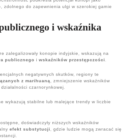
echstronność podkreśla potencjał konopi jako
o
, zdolnego do zapewnienia ulgi w szerokiej gamie
publicznego i wskaźnika
re zalegalizowały konopie indyjskie, wskazują na
a publicznego
i
wskaźników przestępczości
.
cjalnych negatywnych skutków, regiony te
iązanych z marihuaną
, zmniejszenie wskaźników
działalności czarnorynkowej.
ne wykazują stabilne lub malejące trendy w liczbie
 dostępne, doświadczyły niższych wskaźników
jalny
efekt substytucji
, gdzie ludzie mogą zwracać się
stancji.