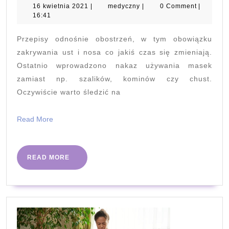
aucie
16
medyczny
16 kwietnia 2021
|
medyczny
|
0 Comment
|
kwietnia
16:41
–
2021
czy
Przepisy odnośnie obostrzeń, w tym obowiązku
są
zakrywania ust i nosa co jakiś czas się zmieniają.
wymagane?
Ostatnio wprowadzono nakaz używania masek
zamiast np. szalików, kominów czy chust.
Oczywiście warto śledzić na
Read
Read More
More
READ
READ MORE
MORE