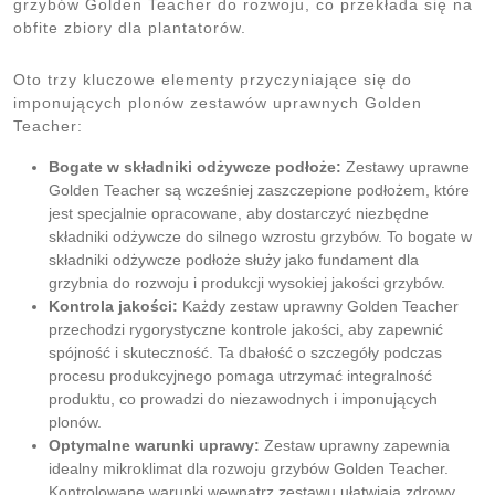
grzybów Golden Teacher do rozwoju, co przekłada się na
obfite zbiory dla plantatorów.
Oto trzy kluczowe elementy przyczyniające się do
imponujących plonów zestawów uprawnych Golden
Teacher:
Bogate w składniki odżywcze podłoże:
Zestawy uprawne
Golden Teacher są wcześniej zaszczepione podłożem, które
jest specjalnie opracowane, aby dostarczyć niezbędne
składniki odżywcze do silnego wzrostu grzybów. To bogate w
składniki odżywcze podłoże służy jako fundament dla
grzybnia do rozwoju i produkcji wysokiej jakości grzybów.
Kontrola jakości:
Każdy zestaw uprawny Golden Teacher
przechodzi rygorystyczne kontrole jakości, aby zapewnić
spójność i skuteczność. Ta dbałość o szczegóły podczas
procesu produkcyjnego pomaga utrzymać integralność
produktu, co prowadzi do niezawodnych i imponujących
plonów.
Optymalne warunki uprawy:
Zestaw uprawny zapewnia
idealny mikroklimat dla rozwoju grzybów Golden Teacher.
Kontrolowane warunki wewnątrz zestawu ułatwiają zdrowy