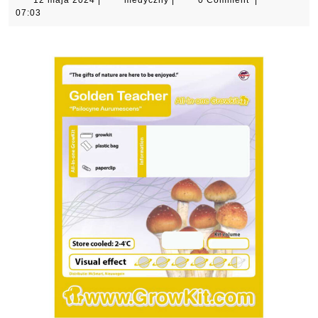
12 maja 2024
|
medyczny
|
0 Comment
|
maja
07:03
2024