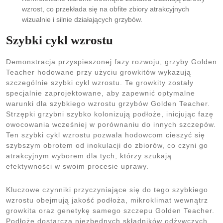
wzrost, co przekłada się na obfite zbiory atrakcyjnych
wizualnie i silnie działających grzybów.
Szybki cykl wzrostu
Demonstracja przyspieszonej fazy rozwoju, grzyby Golden
Teacher hodowane przy użyciu growkitów wykazują
szczególnie szybki cykl wzrostu. Te growkity zostały
specjalnie zaprojektowane, aby zapewnić optymalne
warunki dla szybkiego wzrostu grzybów Golden Teacher.
Strzępki grzybni szybko kolonizują podłoże, inicjując fazę
owocowania wcześniej w porównaniu do innych szczepów.
Ten szybki cykl wzrostu pozwala hodowcom cieszyć się
szybszym obrotem od inokulacji do zbiorów, co czyni go
atrakcyjnym wyborem dla tych, którzy szukają
efektywności w swoim procesie uprawy.
Kluczowe czynniki przyczyniające się do tego szybkiego
wzrostu obejmują jakość podłoża, mikroklimat wewnątrz
growkita oraz genetykę samego szczepu Golden Teacher.
Podłoże dostarcza niezbędnych składników odżywczych,