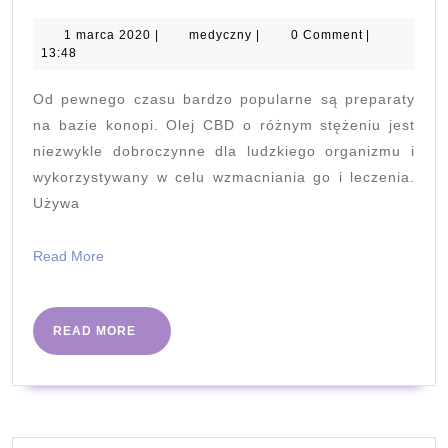
kosmet
konopn
1
medyczny
1 marca 2020
|
medyczny
|
0 Comment
|
marca
13:48
2020
Od pewnego czasu bardzo popularne są preparaty
na bazie konopi. Olej CBD o różnym stężeniu jest
niezwykle dobroczynne dla ludzkiego organizmu i
wykorzystywany w celu wzmacniania go i leczenia.
Używa
Read
Read More
More
READ
READ MORE
MORE