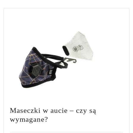
Maseczki w aucie – czy są
Maseczki
wymagane?
w