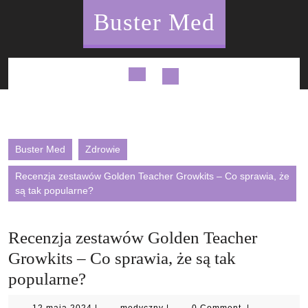
Skip
Buster Med
to
content
Open
Button
Buster Med
Zdrowie
Recenzja zestawów Golden Teacher Growkits – Co sprawia, że
są tak popularne?
Recenzja zestawów Golden Teacher
Growkits – Co sprawia, że są tak
popularne?
12
medyczny