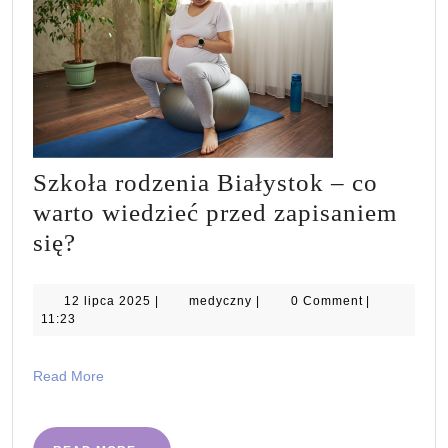
Szkoła rodzenia Białystok – co
warto wiedzieć przed zapisaniem
Szkoła
się?
rodzenia
Białystok
12
medyczny
12 lipca 2025
|
medyczny
|
0 Comment
|
lipca
11:23
–
2025
co
Read
Read More
warto
More
wiedzieć