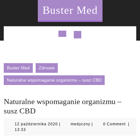
Skip
Buster Med
to
content
Open
Button
Buster Med
Zdrowie
Naturalne wspomaganie organizmu – susz CBD
Naturalne wspomaganie organizmu –
susz CBD
12
medyczny
12 października 2020
|
medyczny
|
0 Comment
|
października
13:33
2020