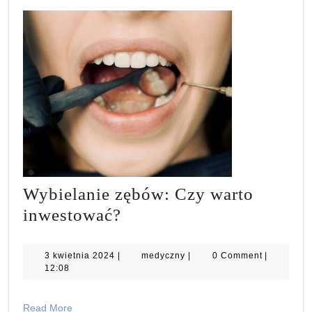
Wybielanie zębów: Czy warto
Wybielanie
inwestować?
zębów:
Czy
3
medyczny
3 kwietnia 2024
|
medyczny
|
0 Comment
|
kwietnia
12:08
warto
2024
inwestować?
Read
Read More