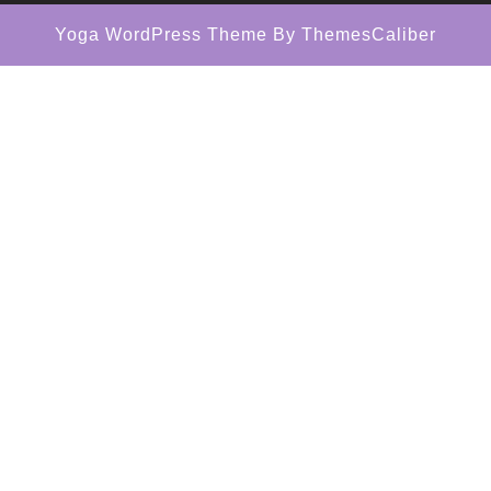
Yoga WordPress Theme
By ThemesCaliber
Scroll
Up