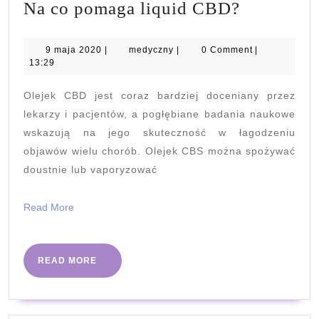
Na
Na co pomaga liquid CBD?
co
pomaga
9
medyczny
9 maja 2020
|
medyczny
|
0 Comment
|
maja
13:29
liquid
2020
CBD?
Olejek CBD jest coraz bardziej doceniany przez
lekarzy i pacjentów, a pogłębiane badania naukowe
wskazują na jego skuteczność w łagodzeniu
objawów wielu chorób. Olejek CBS można spożywać
doustnie lub vaporyzować
Read
Read More
More
READ
READ MORE
MORE