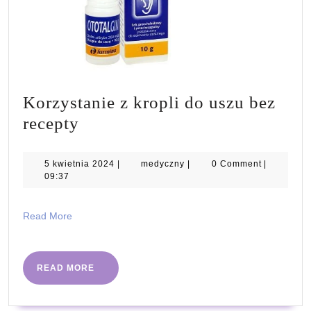
Korzystanie z kropli do uszu bez
Korzystanie
recepty
z
kropli
5
medyczny
5 kwietnia 2024
|
medyczny
|
0 Comment
|
kwietnia
09:37
do
2024
uszu
Read
Read More
bez
More
recepty
READ
READ MORE
MORE