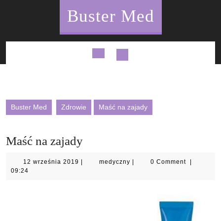
Skip
Buster Med
to
content
Open
Button
Buster Med
Zdrowie
Maść na zajady
Maść na zajady
12
medyczny
12 września 2019
|
medyczny
|
0 Comment
|
września
09:24
2019