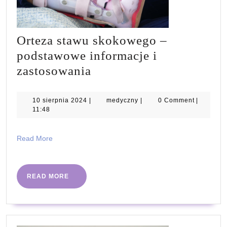
Orteza stawu skokowego –
podstawowe informacje i
Orteza
zastosowania
stawu
skokowego
10
medyczny
10 sierpnia 2024
|
medyczny
|
0 Comment
|
sierpnia
11:48
–
2024
podstawowe
Read
Read More
informacje
More
i
zastosowania
READ
READ MORE
MORE