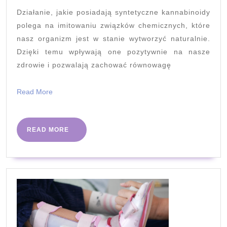
to
Działanie, jakie posiadają syntetyczne kannabinoidy
takiego?
polega na imitowaniu związków chemicznych, które
nasz organizm jest w stanie wytworzyć naturalnie.
Dzięki temu wpływają one pozytywnie na nasze
zdrowie i pozwalają zachować równowagę
Read
Read More
More
READ
READ MORE
MORE