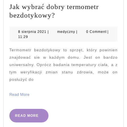
Jak wybrać dobry termometr
Jak
bezdotykowy?
wybrać
dobry
8
medyczny
8 sierpnia 2021
|
medyczny
|
0 Comment
|
sierpnia
11:29
termometr
2021
bezdotykowy?
Termometr bezdotykowy to sprzęt, który powinien
znajdować sie w każdym domu. Jest on bardzo
uniwersalny. Oprócz badania temperatury ciała, a z
tym weryfikacji zmian stanu zdrowia, może on
posłużyć do
Read
Read More
More
READ
READ MORE
MORE