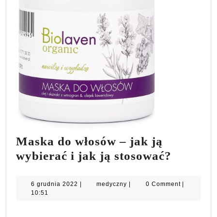
Maska do włosów – jak ją
Maska
wybierać i jak ją stosować?
do
włosów
6
medyczny
6 grudnia 2022
|
medyczny
|
0 Comment
|
grudnia
10:51
–
2022
jak