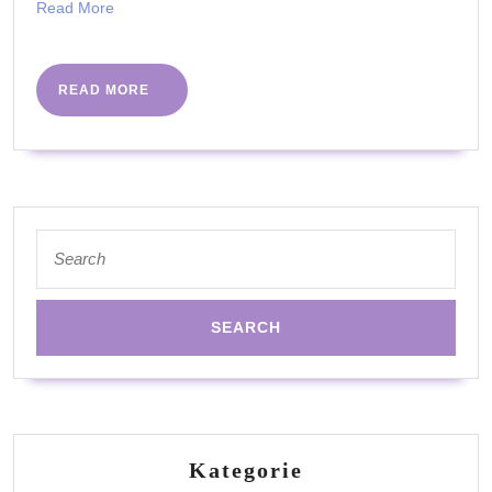
Read
Read More
ją
More
wybiera
i
READ
READ MORE
MORE
jak
ją
stosowa
Search
for:
Kategorie