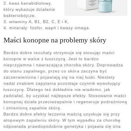
2. kwas kanabidiolowy,
który wykazuje działanie
bakteriobójcze,
3. witaminy A, B1, B2, C, E i K,
4. minerały: fosfor, wapń i kwasy omega.
Maści konopne na problemy skóry
Bardzo dobre rezultaty otrzymuje się stosując maści
konopne w walce z łuszczycą. Jest to bardzo
nieprzyjemna i nawracająca choroba skóry. Doprowadza
do stanu zapalnego, przez co skóra zaczyna być
zaczerwieniona i pojawiają się na niej łuski. Niestety
nadal znakiem zapytania pozostaje czynnik wywołujący
łuszczycę. Dlatego też dokładnie nie wiadomo, jak
zadziałać, by uzyskać najlepsze efekty. Stosowanie maści
konopnej działa przeciwzapalnie i regeneruje podrażnioną
i zmienioną zapalnie skórę.
Bardzo dobre efekty leczenia maścią uzyskuje się przy
atopowym zapaleniu skóry. W tym wypadku za chorobę
odpowiada prawdopodobnie genetyka i pojawia się ona