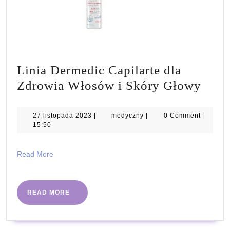
Linia Dermedic Capilarte dla
Lini
Zdrowia Włosów i Skóry Głowy
Derm
Capil
27
medyczny
27 listopada 2023
|
medyczny
|
0 Comment
|
listopada
15:50
dla
2023
Zdro
Read
Read More
Wło
More
i
Skór
READ
READ MORE
MORE
Gło