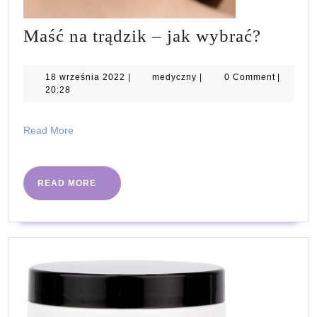
Maść
Maść na trądzik – jak wybrać?
na
trądzik
18
medyczny
18 września 2022
|
medyczny
|
0 Comment
|
września
20:28
–
2022
jak
Read
Read More
wybrać
More
READ
READ MORE
MORE