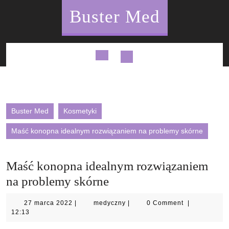
Skip
Buster Med
to
content
Open
Button
Buster Med
Kosmetyki
Maść konopna idealnym rozwiązaniem na problemy skórne
Maść konopna idealnym rozwiązaniem
na problemy skórne
27
medyczny
27 marca 2022
|
medyczny
|
0 Comment
|
marca
12:13
2022