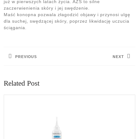
już w pierwszych latach życia. AZS to silne
zaczerwienienia skóry i jej swędzenie.
Maść konopna pozwala złagodzić objawy i przynosi ulgę
dla suchej, swędzącej skóry, poprzez likwidację uczucia
ściągania.
Nawigacja
wpisu
PREVIOUS
NEXT
Previous
Next
post:
post:
Related Post