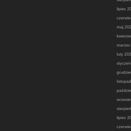
lipiec 
czerwie
maj 20
kwiecie
marzec
luty 20
styczeń
grudzie
listopa
paździe
wrzesi
sierpie
lipiec 
czerwie