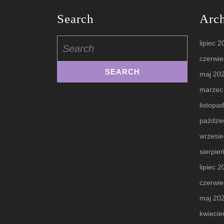
Search
Arc
Search
lipiec 
for:
czerwie
maj 20
marzec
listopa
paździe
wrzesi
sierpie
lipiec 
czerwie
maj 20
kwiecie