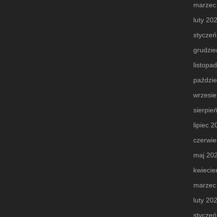
marzec
luty 20
styczeń
grudzie
listopa
paździe
wrzesi
sierpie
lipiec 
czerwie
maj 20
kwiecie
marzec
luty 20
styczeń