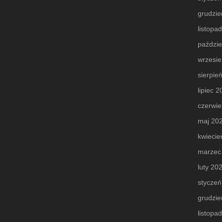
grudzie
listopa
paździe
wrzesi
sierpie
lipiec 
czerwie
maj 20
kwiecie
marzec
luty 20
styczeń
grudzie
listopa