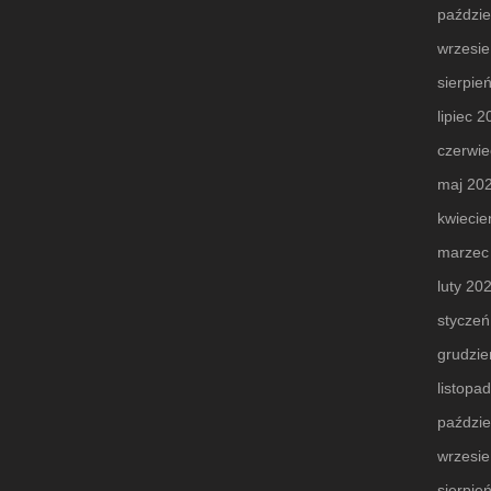
paździe
wrzesi
sierpie
lipiec 
czerwie
maj 20
kwiecie
marzec
luty 20
styczeń
grudzie
listopa
paździe
wrzesi
sierpie