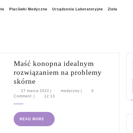
wie
Placówki Medyczne
Urządzenia Laboratoryjne
Zioła
Maść konopna idealnym
rozwiązaniem na problemy
Maść
skórne
konopna
27
medyczny
27 marca 2022
|
medyczny
|
0
marca
Comment
|
12:13
idealnym
2022
rozwiązaniem
na
READ
READ MORE
problemy
MORE