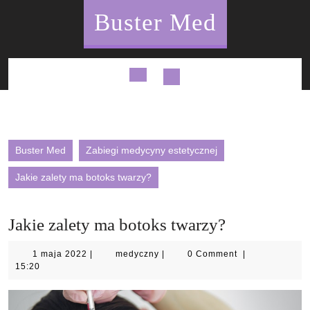
Skip
Buster Med
to
content
Open
Button
Buster Med
Zabiegi medycyny estetycznej
Jakie zalety ma botoks twarzy?
Jakie zalety ma botoks twarzy?
1
medyczny
1 maja 2022
|
medyczny
|
0 Comment
|
maja
15:20
2022