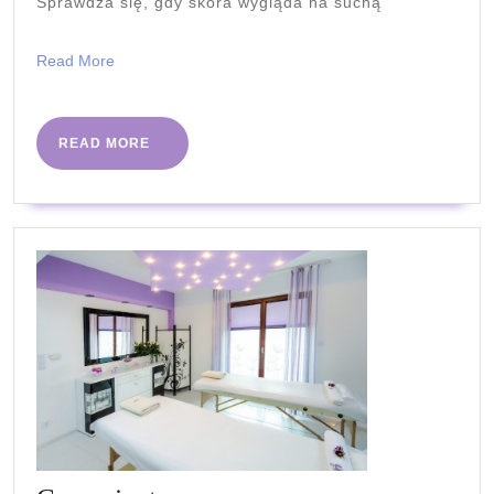
Sprawdza się, gdy skóra wygląda na suchą
Read
Read More
More
READ
READ MORE
MORE