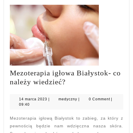
Mezoterapia igłowa Białystok- co
Mezoterapia
należy wiedzieć?
igłowa
Białystok-
14
medyczny
14 marca 2023
|
medyczny
|
0 Comment
|
marca
09:40
co
2023
należy
Mezoterapia igłową Białystok to zabieg, za który z
wiedzieć?
pewnością będzie nam wdzięczna nasza skóra.