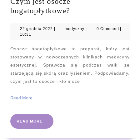
Czym jest osocze
Czym
bogatopłytkowe?
jest
osocze
22
medyczny
22 grudnia 2022
|
medyczny
|
0 Comment
|
grudnia
10:31
bogatopłytkowe?
2022
Osocze bogatopłytkowe to preparat, który jest
stosowany w nowoczesnych klinikach medycyny
estetycznej. Sprawdza się podczas walki ze
starzejącą się skórą oraz łysieniem. Podpowiadamy,
czym jest to osocze i kto może
Read
Read More
More
READ
READ MORE
MORE