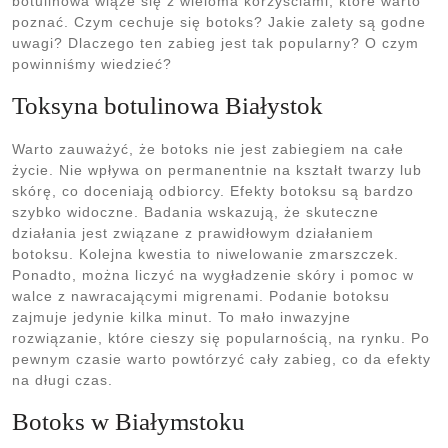
botulinowa wiąże się z wieloma korzyściami, które warto
poznać. Czym cechuje się botoks? Jakie zalety są godne
uwagi? Dlaczego ten zabieg jest tak popularny? O czym
powinniśmy wiedzieć?
Toksyna botulinowa Białystok
Warto zauważyć, że botoks nie jest zabiegiem na całe
życie. Nie wpływa on permanentnie na kształt twarzy lub
skórę, co doceniają odbiorcy. Efekty botoksu są bardzo
szybko widoczne. Badania wskazują, że skuteczne
działania jest związane z prawidłowym działaniem
botoksu. Kolejna kwestia to niwelowanie zmarszczek.
Ponadto, można liczyć na wygładzenie skóry i pomoc w
walce z nawracającymi migrenami. Podanie botoksu
zajmuje jedynie kilka minut. To mało inwazyjne
rozwiązanie, które cieszy się popularnością, na rynku. Po
pewnym czasie warto powtórzyć cały zabieg, co da efekty
na długi czas.
Botoks w Białymstoku