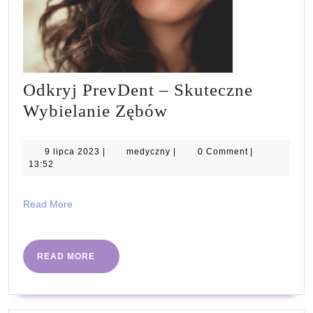
Odkryj PrevDent – Skuteczne
Odkryj
Wybielanie Zębów
PrevDent
–
9
medyczny
9 lipca 2023
|
medyczny
|
0 Comment
|
lipca
13:52
Skuteczne
2023
Wybielanie
Read
Read More
Zębów
More
READ
READ MORE
MORE