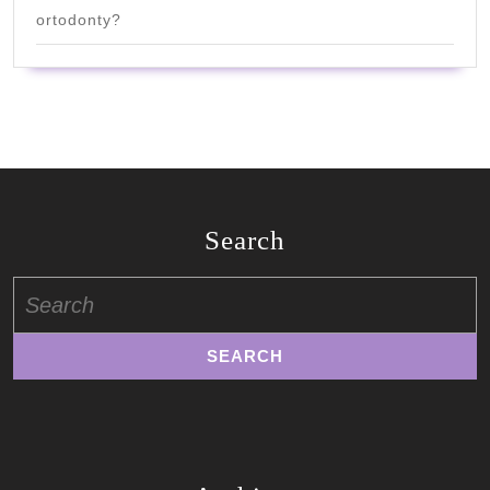
ortodonty?
Search
Search
for: