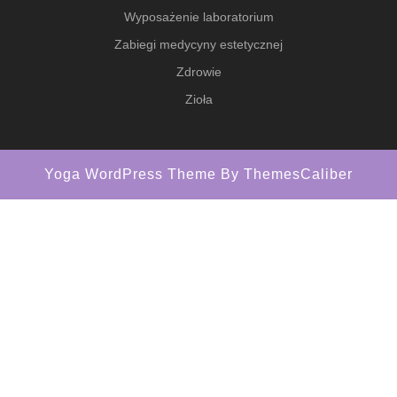
Wyposażenie laboratorium
Zabiegi medycyny estetycznej
Zdrowie
Zioła
Yoga WordPress Theme
By ThemesCaliber
Scroll
Up