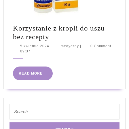
Korzystanie z kropli do uszu
Korzystanie
bez recepty
z
5
medyczny
5 kwietnia 2024
|
medyczny
|
0 Comment
|
kwietnia
09:37
kropli
2024
do
uszu
READ
READ MORE
bez
MORE
recepty
Search
for: