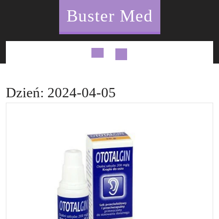
Skip
Buster Med
to
content
Open
Button
Dzień:
2024-04-05