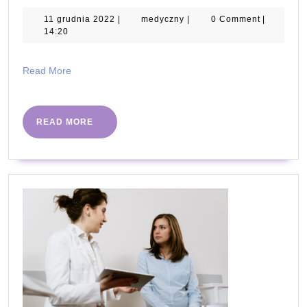
działać
11
medyczny
11 grudnia 2022
|
medyczny
|
0 Comment
|
grudnia
14:20
dobry
2022
lek
Read
Read More
na
More
zaparcia?
READ
READ MORE
MORE