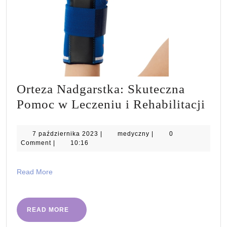
Orteza Nadgarstka: Skuteczna
Ort
Pomoc w Leczeniu i Rehabilitacji
Nad
Sku
7
medyczny
7 października 2023
|
medyczny
|
0
października
Comment
|
10:16
Po
2023
w
Read
Read More
Lec
More
i
Reha
READ
READ MORE
MORE