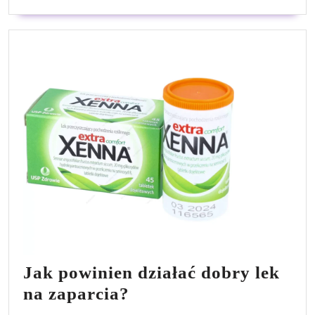
Jak powinien działać dobry lek
Jak
na zaparcia?
powinien