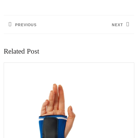
Nawigacja
wpisu
PREVIOUS
NEXT
Previous
Next
post:
post:
Related Post