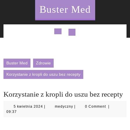
Skip
Buster Med
to
content
Open
Button
Buster Med
Zdrowie
Korzystanie z kropli do uszu bez recepty
Korzystanie z kropli do uszu bez recepty
5
medyczny
5 kwietnia 2024
|
medyczny
|
0 Comment
|
kwietnia
09:37
2024