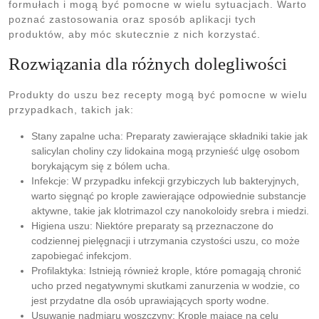
formułach i mogą być pomocne w wielu sytuacjach. Warto
poznać zastosowania oraz sposób aplikacji tych
produktów, aby móc skutecznie z nich korzystać.
Rozwiązania dla różnych dolegliwości
Produkty do uszu bez recepty mogą być pomocne w wielu
przypadkach, takich jak:
Stany zapalne ucha: Preparaty zawierające składniki takie jak
salicylan choliny czy lidokaina mogą przynieść ulgę osobom
borykającym się z bólem ucha.
Infekcje: W przypadku infekcji grzybiczych lub bakteryjnych,
warto sięgnąć po krople zawierające odpowiednie substancje
aktywne, takie jak klotrimazol czy nanokoloidy srebra i miedzi.
Higiena uszu: Niektóre preparaty są przeznaczone do
codziennej pielęgnacji i utrzymania czystości uszu, co może
zapobiegać infekcjom.
Profilaktyka: Istnieją również krople, które pomagają chronić
ucho przed negatywnymi skutkami zanurzenia w wodzie, co
jest przydatne dla osób uprawiających sporty wodne.
Usuwanie nadmiaru woszczyny: Krople mające na celu