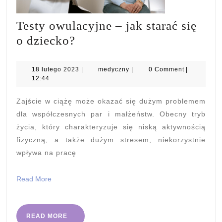
Testy owulacyjne – jak starać się
Testy
o dziecko?
owulacyjne
–
18
medyczny
18 lutego 2023
|
medyczny
|
0 Comment
|
lutego
12:44
jak
2023
starać
Zajście w ciążę może okazać się dużym problemem
się
dla współczesnych par i małżeństw. Obecny tryb
o
życia, który charakteryzuje się niską aktywnością
fizyczną, a także dużym stresem, niekorzystnie
dziecko?
wpływa na pracę
Read
Read More
More
READ
READ MORE