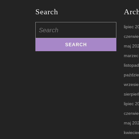
Search
Arc
Search
lipiec 
for:
czerwie
maj 20
marzec
listopa
paździe
wrzesi
sierpie
lipiec 
czerwie
maj 20
kwiecie