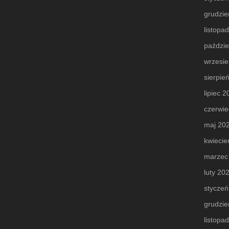
grudzie
listopa
paździe
wrzesi
sierpie
lipiec 
czerwie
maj 20
kwiecie
marzec
luty 20
styczeń
grudzie
listopa