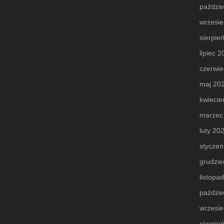
paździe
wrzesi
sierpie
lipiec 
czerwie
maj 20
kwiecie
marzec
luty 20
styczeń
grudzie
listopa
paździe
wrzesi
sierpie