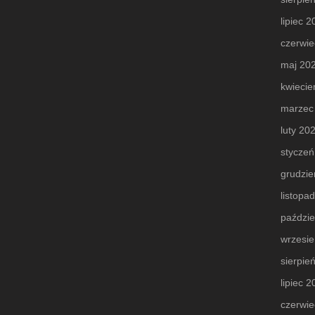
lipiec 
czerwie
maj 20
kwiecie
marzec
luty 20
styczeń
grudzie
listopa
paździe
wrzesi
sierpie
lipiec 
czerwie