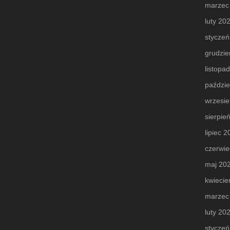
marzec
luty 20
styczeń
grudzie
listopa
paździe
wrzesi
sierpie
lipiec 
czerwie
maj 20
kwiecie
marzec
luty 20
styczeń