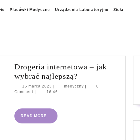
wie
Placówki Medyczne
Urządzenia Laboratoryjne
Zioła
Drogeria internetowa – jak
Drogeria
wybrać najlepszą?
internetowa
16
medyczny
16 marca 2023
|
medyczny
|
0
marca
Comment
|
16:46
–
2023
jak
wybrać
READ
READ MORE
najlepszą?
MORE