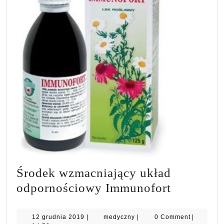
Środek wzmacniający układ
Środek
odpornościowy Immunofort
wzmacnia
układ
12
medyczny
12 grudnia 2019
|
medyczny
|
0 Comment
|