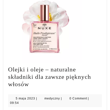
Olejki i oleje – naturalne
składniki dla zawsze pięknych
Olejki
włosów
i
oleje
5
medyczny
5 maja 2023
|
medyczny
|
0 Comment
|
maja
09:54
–
2023