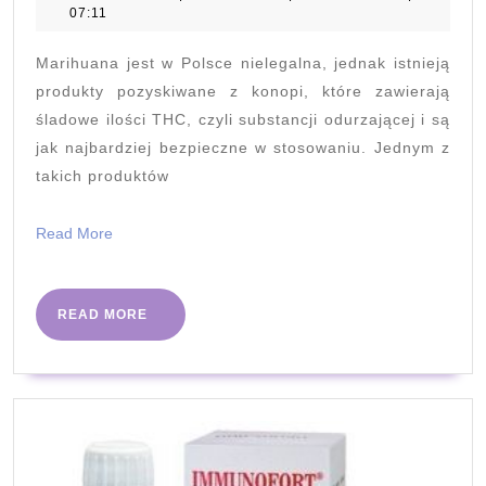
grudnia
07:11
poprawę
2020
komfortu
Marihuana jest w Polsce nielegalna, jednak istnieją
życia
produkty pozyskiwane z konopi, które zawierają
śladowe ilości THC, czyli substancji odurzającej i są
jak najbardziej bezpieczne w stosowaniu. Jednym z
takich produktów
Read
Read More
More
READ
READ MORE
MORE