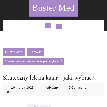
Skip
Buster Med
to
content
Open
Button
Buster Med
Zdrowie
Skuteczny lek na katar – jaki wybrać?
Skuteczny lek na katar – jaki wybrać?
10
medyczny
10 marca 2023
|
medyczny
|
0 Comment
|
marca
10:41
2023