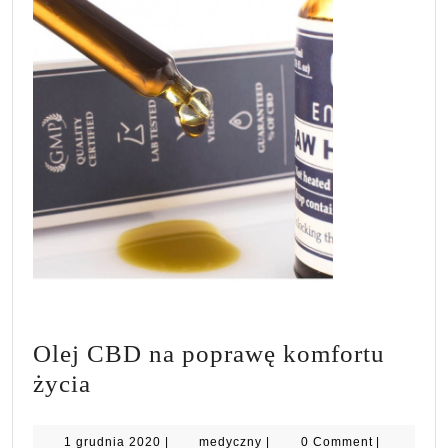
Olej CBD na poprawę komfortu
Olej
życia
CBD
na
1
medyczny
1 grudnia 2020
|
medyczny
|
0 Comment
|