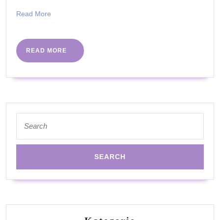
naturalne
Read
Read More
składniki
More
dla
zawsze
READ
READ MORE
MORE
pięknych
włosów
Search
for: