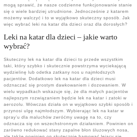
mogą sprawić, że nasze codzienne funkcjonowanie stanie
się o wiele bardziej utrudnione. Jednocześnie z katarem
możemy walczyć i to w wyjątkowo skuteczny sposób. Jak
więc wybrać leki na katar dla dzieci oraz dla dorosłych?
Leki na katar dla dzieci – jakie warto
wybrać?
Skuteczny lek na katar dla dzieci to przede wszystkim
taki, który szybko i skutecznie powstrzyma wyciekającą
wydzielinę lub odetka zatkany nos u najmłodszych
pacjentów. Dodatkowo lek na katar dla dzieci musi
odznaczać się prostym dawkowaniem i dozowaniem. W
wielu wypadkach wskazuje się, że dla małych pacjentów
najlepszym rozwiązaniem będzie lek na katar i zatoki w
aerozolu. Wówczas działa on w wyjątkowo szybki sposób i
przynosi ulgę najmłodszym. Wybierając lek na katar w
spray’u dla maluchów zwróćmy uwagę na to, czy
odznacza się on wszechstronnym działaniem. Powinien on
zarówno redukować stany zapalne błon śluzowych nosa,
ale także powinien on skutecznie hamować lejący się