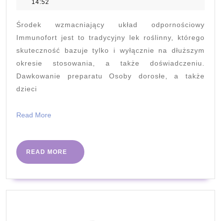
grudnia
14:52
odpornoś
2019
Immunofo
Środek wzmacniający układ odpornościowy
Immunofort jest to tradycyjny lek roślinny, którego
skuteczność bazuje tylko i wyłącznie na dłuższym
okresie stosowania, a także doświadczeniu.
Dawkowanie preparatu Osoby dorosłe, a także
dzieci
Read
Read More
More
READ
READ MORE
MORE