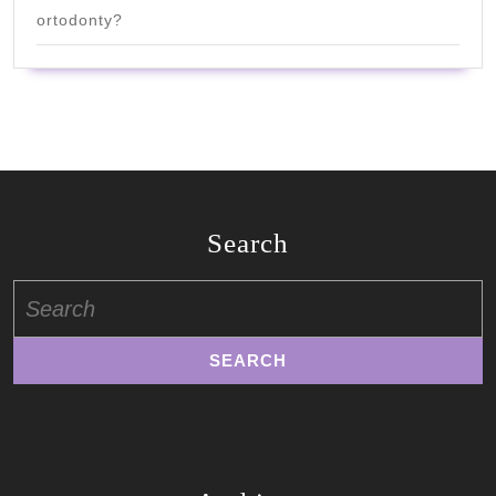
ortodonty?
Search
Search
for: