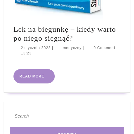
Lek na biegunkę – kiedy warto
Lek
po niego sięgnąć?
na
2
medyczny
2 stycznia 2023
|
medyczny
|
0 Comment
|
stycznia
13:23
biegunkę
2023
–
kiedy
READ
READ MORE
warto
MORE
po
niego
sięgnąć?
Search
for: