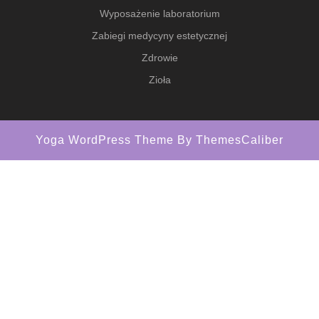
Wyposażenie laboratorium
Zabiegi medycyny estetycznej
Zdrowie
Zioła
Yoga WordPress Theme
By ThemesCaliber
Scroll
Up