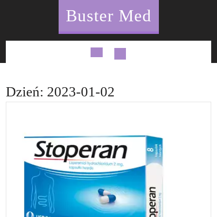
Skip
Buster Med
to
content
Open
Button
Dzień:
2023-01-02