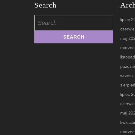
Search
Arc
Search
lipiec 
for:
czerwie
maj 20
marzec
listopa
paździe
wrzesi
sierpie
lipiec 
czerwie
maj 20
kwiecie
marzec