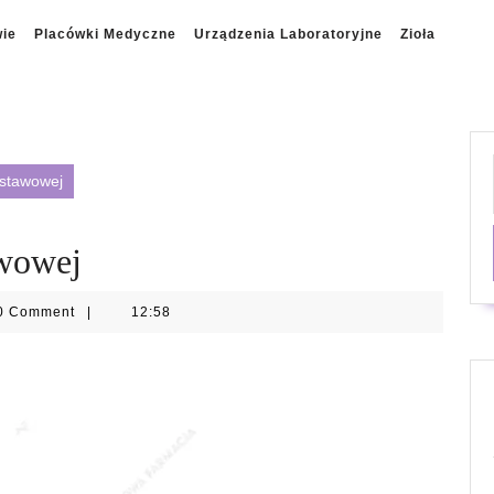
wie
Placówki Medyczne
Urządzenia Laboratoryjne
Zioła
 stawowej
awowej
ny
0 Comment
|
12:58