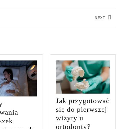
NEXT
Next
post:
Jak przygotować
y
się do pierwszej
owania
wizyty u
szek
Jak
ortodonty?