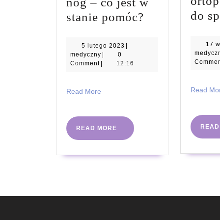
orto
nóg – co jest w
do sp
Leki
stanie pomóc?
na
obrzęk
17 w
5
5 lutego 2023
|
medycz
medyczny
lutego
medyczny
|
0
nóg
Commen
2023
Comment
|
12:16
–
co
Read Mo
Read
Read More
More
jest
w
READ
READ
READ MORE
stanie
MORE
pomóc?