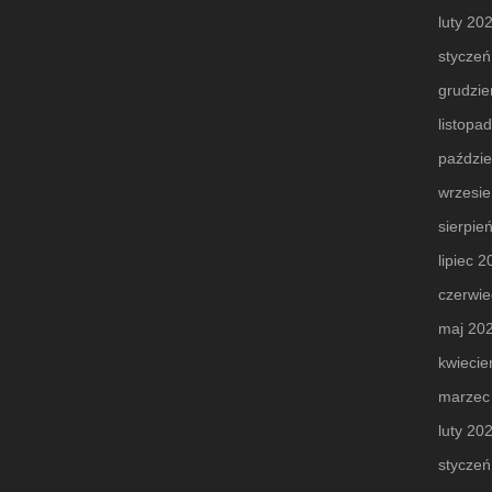
luty 20
styczeń
grudzie
listopa
paździe
wrzesi
sierpie
lipiec 
czerwie
maj 20
kwiecie
marzec
luty 20
styczeń