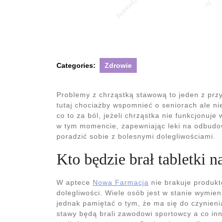
Categories:
Zdrowie
Problemy z chrząstką stawową to jeden z prz
tutaj chociażby wspomnieć o seniorach ale n
co to za ból, jeżeli chrząstka nie funkcjonuj
w tym momencie, zapewniając leki na odbudo
poradzić sobie z bolesnymi dolegliwościami.
Kto będzie brał tabletki n
W aptece
Nowa Farmacja
nie brakuje produk
dolegliwości. Wiele osób jest w stanie wymien
jednak pamiętać o tym, że ma się do czynieni
stawy będą brali zawodowi sportowcy a co in