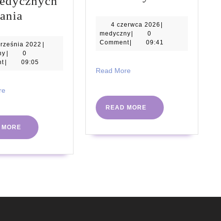
pedycznych
przygotowa
Zalety
ania
się
4
4 czerwca 2026
|
stosowania
medyczny
czerwca
medyczny
|
0
do
poduszek
2026
Comment
|
09:41
17
rześnia 2022
|
pierwszej
medyczny
września
ny
|
0
ortopedycznych
2022
t
|
09:05
wizyty
Read
Read More
do
More
u
spania
Read
re
ortodonty?
More
READ
READ MORE
MORE
READ
 MORE
MORE