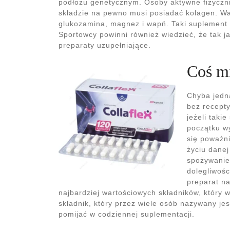
podłożu genetycznym. Osoby aktywne fizyczni
składzie na pewno musi posiadać kolagen. Waż
glukozamina, magnez i wapń. Taki suplement
Sportowcy powinni również wiedzieć, że tak 
preparaty uzupełniające.
Coś mi
Chyba jedna
bez recept
jeżeli taki
początku w
się poważn
życiu danej
spożywanie,
dolegliwośc
preparat na
najbardziej wartościowych składników, który 
składnik, który przez wiele osób nazywany jes
pomijać w codziennej suplementacji.