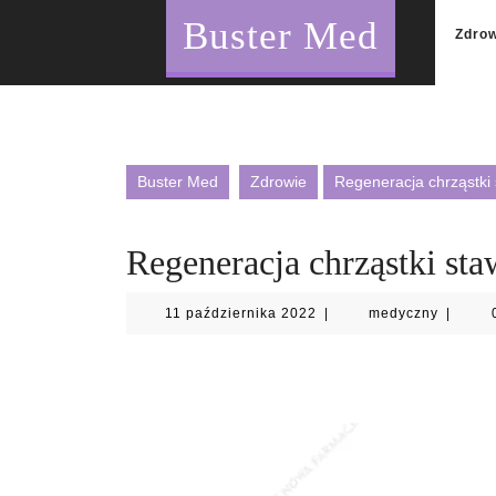
Skip
Buster Med
to
Zdro
content
Buster Med
Zdrowie
Regeneracja chrząstki
Regeneracja chrząstki st
11
medycz
11 października 2022
|
medyczny
|
października
2022