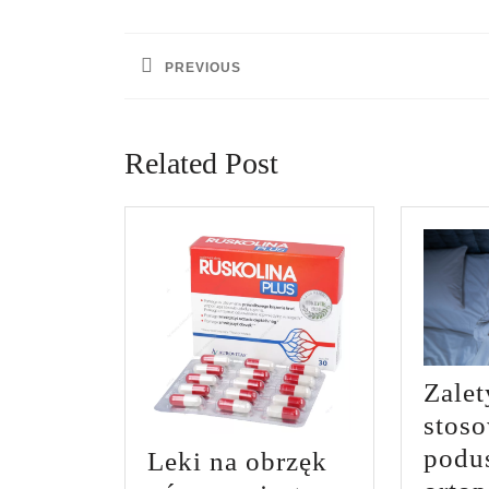
Nawigacja
wpisu
PREVIOUS
Previous
post:
Related Post
Zalet
stos
podu
Leki na obrzęk