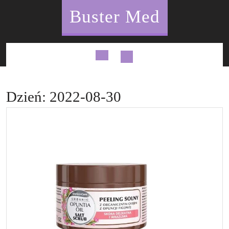
Skip
Buster Med
to
content
Open
Button
Dzień:
2022-08-30