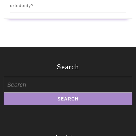
ortodonty?
Search
Search
for: