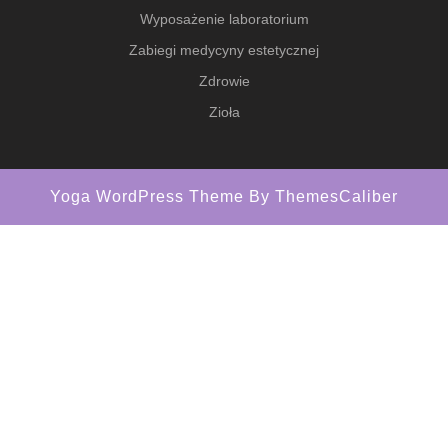
Wyposażenie laboratorium
Zabiegi medycyny estetycznej
Zdrowie
Zioła
Yoga WordPress Theme
By ThemesCaliber
Scroll
Up