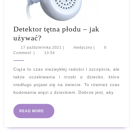
Detektor tętna płodu – jak
Detektor
używać?
tętna
17
medyczny
17 października 2021
|
medyczny
|
0
października
Comment
|
13:54
płodu
2021
–
Ciąża to czas niezwykłej radości i szczęścia, ale
jak
także oczekiwania i troski o dziecko, które
używać?
niedługo pojawi się na świecie. To również czas
budowania więzi z dzieckiem. Dobrze jest, aby
READ
READ MORE
MORE