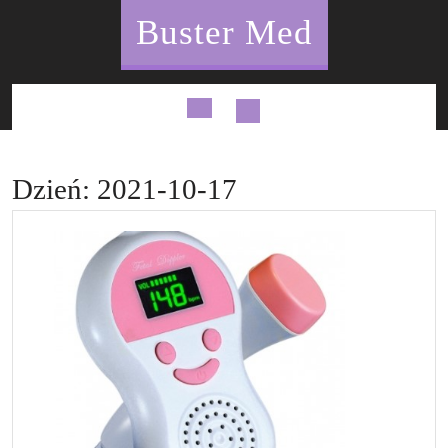
Skip
Buster Med
to
content
Open
Button
Dzień:
2021-10-17