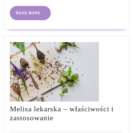
w
Polsce
READ
READ MORE
MORE
Melisa lekarska – właściwości i
Melisa
zastosowanie
lekarska