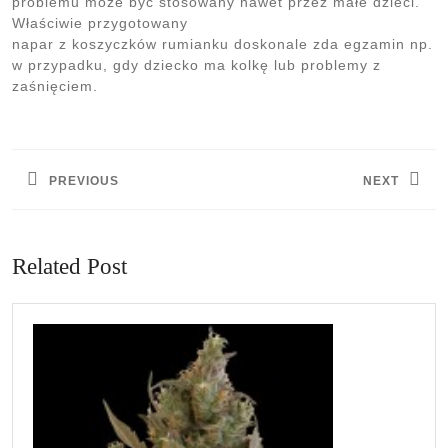
problemu może być stosowany nawet przez małe dzieci.
Właściwie przygotowany
napar z koszyczków rumianku doskonale zda egzamin np.
w przypadku, gdy dziecko ma kolkę lub problemy z
zaśnięciem.
Nawigacja
wpisu
PREVIOUS
NEXT
Previous
Next
post:
post:
Related Post