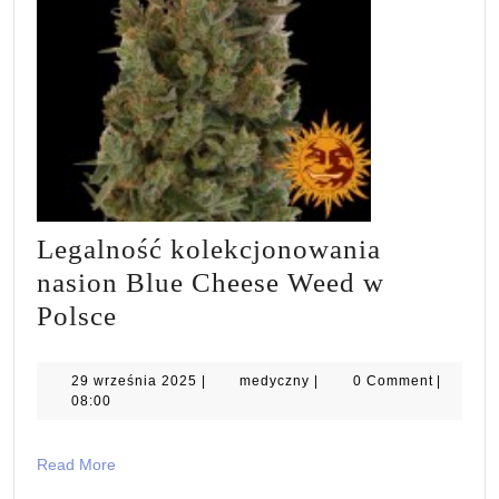
Legalność kolekcjonowania
nasion Blue Cheese Weed w
Legalność
Polsce
kolekcjonowania
nasion
29
medyczny
29 września 2025
|
medyczny
|
0 Comment
|
września
08:00
Blue
2025
Cheese
Read
Read More
Weed
More