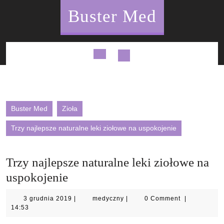
Skip
Buster Med
to
content
Open
Button
Buster Med
Zioła
Trzy najlepsze naturalne leki ziołowe na uspokojenie
Trzy najlepsze naturalne leki ziołowe na
uspokojenie
3
medyczny
3 grudnia 2019
|
medyczny
|
0 Comment
|
grudnia
14:53
2019