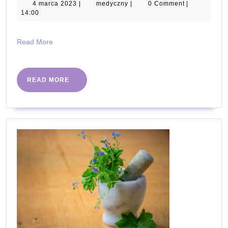
–
4
medyczny
4 marca 2023
|
medyczny
|
0 Comment
|
marca
14:00
właściwości
2023
i
Read
Read More
zastosowanie
More
READ
READ MORE
MORE