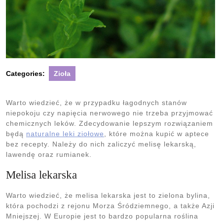
Categories:
Zioła
Warto wiedzieć, że w przypadku łagodnych stanów
niepokoju czy napięcia nerwowego nie trzeba przyjmować
chemicznych leków. Zdecydowanie lepszym rozwiązaniem
będą
naturalne leki ziołowe
, które można kupić w aptece
bez recepty. Należy do nich zaliczyć melisę lekarską,
lawendę oraz rumianek.
Melisa lekarska
Warto wiedzieć, że melisa lekarska jest to zielona bylina,
która pochodzi z rejonu Morza Śródziemnego, a także Azji
Mniejszej. W Europie jest to bardzo popularna roślina