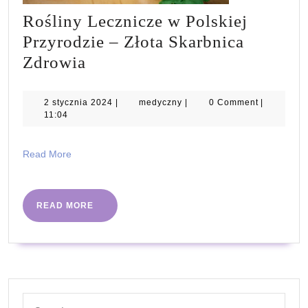
Rośliny Lecznicze w Polskiej
Przyrodzie – Złota Skarbnica
Rośliny
Zdrowia
Lecznicze
w
2
medyczny
2 stycznia 2024
|
medyczny
|
0 Comment
|
stycznia
11:04
Polskiej
2024
Przyrodzie
Read
Read More
–
More
Złota
Skarbnica
READ
READ MORE
MORE
Zdrowia
Search