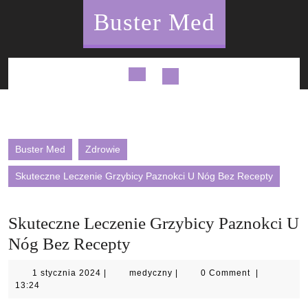
Skip
Buster Med
to
content
Open
Button
Buster Med
Zdrowie
Skuteczne Leczenie Grzybicy Paznokci U Nóg Bez Recepty
Skuteczne Leczenie Grzybicy Paznokci U
Nóg Bez Recepty
1
medyczny
1 stycznia 2024
|
medyczny
|
0 Comment
|
stycznia
13:24
2024