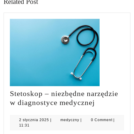
Related Post
Stetoskop – niezbędne narzędzie
Stetoskop
w diagnostyce medycznej
–
niezbędne
2
medyczny
2 stycznia 2025
|
medyczny
|
0 Comment
|
stycznia
11:31
narzędzie
2025