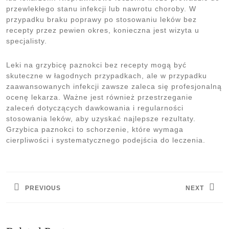
przewlekłego stanu infekcji lub nawrotu choroby. W
przypadku braku poprawy po stosowaniu leków bez
recepty przez pewien okres, konieczna jest wizyta u
specjalisty.
Leki na grzybicę paznokci bez recepty mogą być
skuteczne w łagodnych przypadkach, ale w przypadku
zaawansowanych infekcji zawsze zaleca się profesjonalną
ocenę lekarza. Ważne jest również przestrzeganie
zaleceń dotyczących dawkowania i regularności
stosowania leków, aby uzyskać najlepsze rezultaty.
Grzybica paznokci to schorzenie, które wymaga
cierpliwości i systematycznego podejścia do leczenia.
Nawigacja
wpisu
PREVIOUS
NEXT
Previous
Next
post:
post: