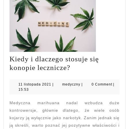
Kiedy i dlaczego stosuje się
Kiedy
konopie lecznicze?
i
dlaczego
11
medyczny
11 listopada 2021
|
medyczny
|
0 Comment
|
listopada
15:53
stosuje
2021
się
Medyczna marihuana nadal wzbudza duże
konopie
kontrowersje, głównie dlatego, że wiele osób
lecznicze?
kojarzy ją wyłącznie jako narkotyk. Zanim jednak się
ją skreśli, warto poznać jej pozytywne właściwości i