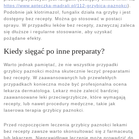
https://www.apteczka-madrali.pl/112-grzybica-paznokci
).
Podobnie jak klotrimazol, fungalix działa na grzyby i jest
dostępny bez recepty. Można go stosować w postaci
sprayu. W przypadku leków bez recepty, zazwyczaj zaleca
się dłuższe i regularne stosowanie, aby uzyskać
pożądane efekty.
Kiedy sięgać po inne preparaty?
Warto jednak pamiętać, że nie wszystkie przypadki
grzybicy paznokci można skutecznie leczyć preparatami
bez recepty. W zaawansowanych lub przewlekłych
przypadkach konieczna może być profesjonalna ocena
lekarza dermatologa. Lekarz może zalecić bardziej
zaawansowane leki przeciwgrzybicze, które wymagają
recepty, lub nawet procedury medyczne, takie jak
laserowa terapia grzybicy paznokci.
Przed rozpoczęciem leczenia grzybicy paznokci lekami
bez recepty zawsze warto skonsultować się z farmaceutą
lub lekarzem. Nieprawidłowe leczenie może prowadzić do