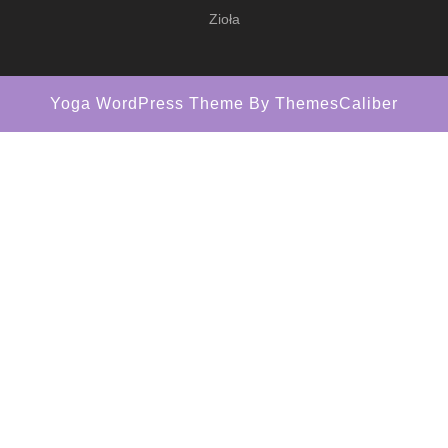
Zioła
Yoga WordPress Theme
By ThemesCaliber
Scroll
Up