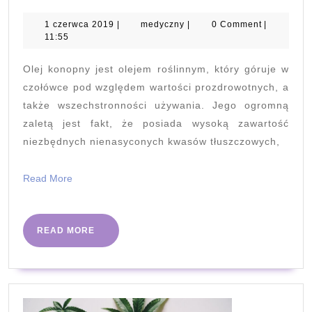
konopny
1
medyczny
1 czerwca 2019
|
medyczny
|
0 Comment
|
czerwca
11:55
2019
Olej konopny jest olejem roślinnym, który góruje w
czołówce pod względem wartości prozdrowotnych, a
także wszechstronności używania. Jego ogromną
zaletą jest fakt, że posiada wysoką zawartość
niezbędnych nienasyconych kwasów tłuszczowych,
Read
Read More
More
READ
READ MORE
MORE