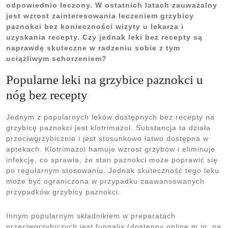
odpowiednio leczony. W ostatnich latach zauważalny
jest wzrost zainteresowania leczeniem grzybicy
paznokci bez konieczności wizyty u lekarza i
uzyskania recepty. Czy jednak leki bez recepty są
naprawdę skuteczne w radzeniu sobie z tym
uciążliwym schorzeniem?
Popularne leki na grzybice paznokci u
nóg bez recepty
Jednym z popularnych leków dostępnych bez recepty na
grzybicę paznokci jest klotrimazol. Substancja ta działa
przeciwgrzybicznie i jest stosunkowo łatwo dostępna w
aptekach. Klotrimazol hamuje wzrost grzybów i eliminuje
infekcję, co sprawia, że stan paznokci może poprawić się
po regularnym stosowaniu. Jednak skuteczność tego leku
może być ograniczona w przypadku zaawansowanych
przypadków grzybicy paznokci.
Innym popularnym składnikiem w preparatach
przeciwgrzybiczych jest fungalix (dostępny online m.in. na