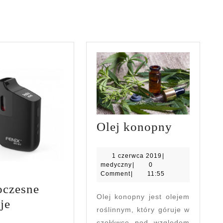
post:
Olej
Olej konopny
konopny
1
1 czerwca 2019
|
medyczny
czerwca
medyczny
|
0
2019
Comment
|
11:55
czesne
Olej konopny jest olejem
Nowoczesne
je
roślinnym, który góruje w
kuracje
czołówce pod względem