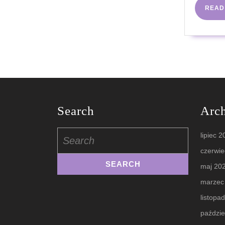
READ
Search
Arc
Search
lipiec 
for:
czerwie
maj 20
marzec
listopa
paździe