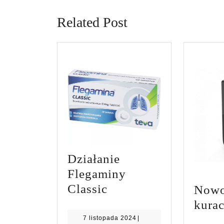
post:
Related Post
Działanie
Flegaminy
Działanie
Classic
Nowo
Flegaminy
kurac
Classic
7
7 listopada 2024
|