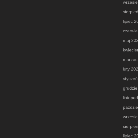
wrzesi
sierpie
lipiec 
czerwie
maj 20
kwiecie
marzec
luty 20
styczeń
grudzie
listopa
paździe
wrzesi
sierpie
lipiec 