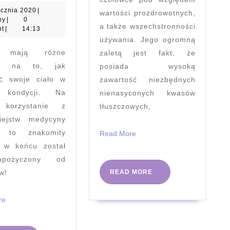
1
ycznia 2020
|
wartości prozdrowotnych,
medyczny
stycznia
ny
|
0
a także wszechstronności
2020
t
|
14:13
używania. Jego ogromną
e mają różne
zaletą jest fakt, że
ły na to, jak
posiada wysoką
ć swoje ciało w
zawartość niezbędnych
 kondycji. Na
nienasyconych kwasów
korzystanie z
tłuszczowych,
iejstw medycyny
j to znakomity
Read
Read More
More
 w końcu został
pożyczony od
READ
READ MORE
w!
MORE
Read
re
More