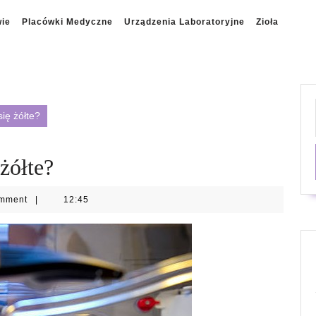
wie
Placówki Medyczne
Urządzenia Laboratoryjne
Zioła
ię żółte?
żółte?
omment
|
12:45