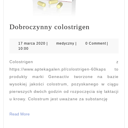
Dobroczyn
Dobroczynny colostrigen
colostrigen
17
medyczny
17 marca 2020
|
medyczny
|
0 Comment
|
marca
10:00
2020
Colostrigen z
https://www.aptekagalen.pl/colostrigen-60kaps to
produkty marki Geneactiv tworzone na bazie
wysokiej jakości colostrum, pozyskanego w ciągu
pierwszych dwóch godzin od rozpoczęcia się laktacji
u krowy. Colostrum jest uważane za substancję
Read
Read More
More