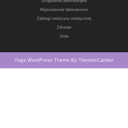
Urządzenia laboratoryjne
Wyposażenie laboratorium
Zabiegi medycyny estetycznej
Zdrowie
Zioła
Yoga WordPress Theme
By ThemesCaliber
Scroll
Up