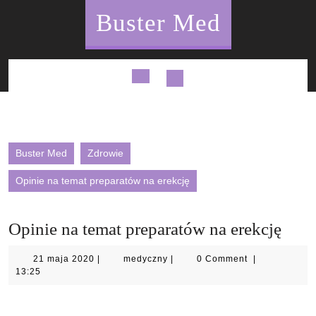
Skip
Buster Med
to
content
Open
Button
Buster Med
Zdrowie
Opinie na temat preparatów na erekcję
Opinie na temat preparatów na erekcję
21
medyczny
21 maja 2020
|
medyczny
|
0 Comment
|
maja
13:25
2020