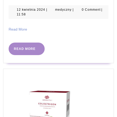
rozwiązanie
w
12
medyczny
12 kwietnia 2024
|
medyczny
|
0 Comment
|
kwietnia
11:58
leczeniu
2024
urazów
Read
Read More
–
More
ssak
medyczny
READ
READ MORE
MORE
do
użytku
domowego