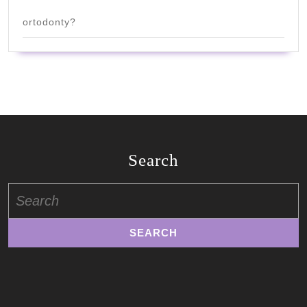
ortodonty?
Search
Search
for: