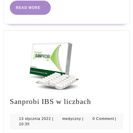
READ
READ MORE
MORE
Sanprobi
Sanprobi IBS w liczbach
IBS
w
13
medyczny
13 stycznia 2022
|
medyczny
|
0 Comment
|
stycznia
10:35
liczbach
2022