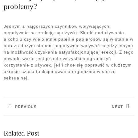
problemy?
Jednym z najgorszych czynników wpływających
negatywnie na erekcję są używki. Skutki nadużywania
alkoholu czy wieloletnie palenie papierosów są w stanie w
bardzo dużym stopniu negatywnie wpływać między innymi
na możliwość uzyskania satysfakcjonującej erekcji. Z tego
powodu warto jest przede wszystkim ograniczyć
korzystanie z używek, jeśli chce się poprawić w dłuższym
okresie czasu funkcjonowania organizmu w sferze
seksualnej.
Nawigacja
wpisu
PREVIOUS
NEXT
Previous
Next
post:
post:
Related Post