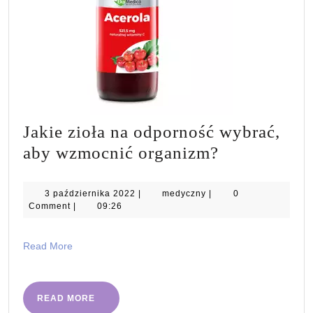
Jakie zioła na odporność wybrać,
Jakie
aby wzmocnić organizm?
zioła
na
3
medyczny
3 października 2022
|
medyczny
|
0
października
Comment
|
09:26
odporność
2022
wybrać,
Read
Read More
aby
More
wzmocnić
organizm?
READ
READ MORE
MORE