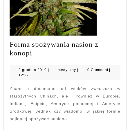
Forma spożywania nasion z
Forma
konopi
spożywania
nasion
3
medyczny
3 grudnia 2019
|
medyczny
|
0 Comment
|
grudnia
12:27
z
2019
konopi
Znane i doceniane od wieków zwłaszcza w
starożytnych Chinach, ale i również w Europie,
Indiach, Egipcie, Ameryce północnej i Ameryce
Środkowej. Jednak czy wiadomo, w jakiej formie
najlepiej spożywać nasiona