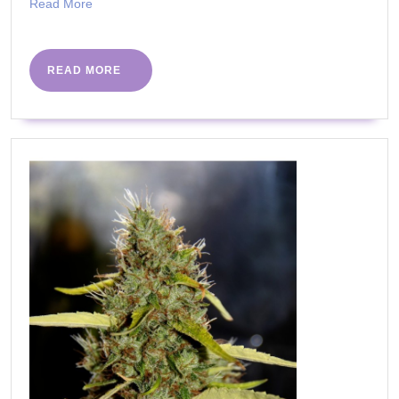
Read
Read More
właściwo
More
leczniczy
READ
READ MORE
MORE