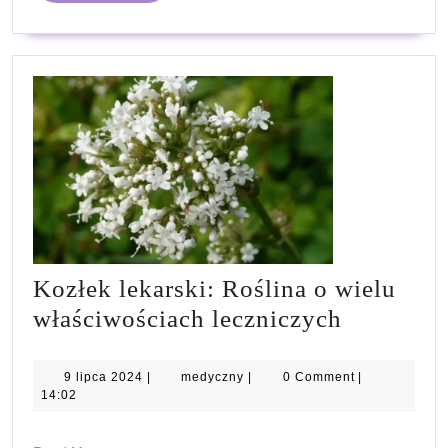
Kozłek lekarski: Roślina o wielu
Kozłek
właściwościach leczniczych
lekarski:
Roślina
9
medyczny
9 lipca 2024
|
medyczny
|
0 Comment
|
lipca
14:02
o
2024
wielu