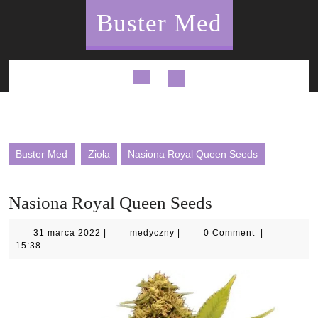
Skip
Buster Med
to
content
Open
Button
Buster Med
Zioła
Nasiona Royal Queen Seeds
Nasiona Royal Queen Seeds
31
medyczny
31 marca 2022
|
medyczny
|
0 Comment
|
marca
15:38
2022