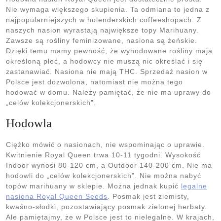
Nie wymaga większego skupienia. Ta odmiana to jedna z
najpopularniejszych w holenderskich coffeeshopach. Z
naszych nasion wyrastają największe topy Marihuany.
Zawsze są rośliny feminizowane, nasiona są żeńskie.
Dzięki temu mamy pewność, że wyhodowane rośliny maja
określoną płeć, a hodowcy nie muszą nic określać i się
zastanawiać. Nasiona nie mają THC. Sprzedaż nasion w
Polsce jest dozwolona, natomiast nie można tego
hodować w domu. Należy pamiętać, że nie ma uprawy do
„celów kolekcjonerskich”.
Hodowla
Ciężko mówić o nasionach, nie wspominając o uprawie.
Kwitnienie Royal Queen trwa 10-11 tygodni. Wysokość
Indoor wynosi 80-120 cm, a Outdoor 140-200 cm. Nie ma
hodowli do „celów kolekcjonerskich”. Nie można nabyć
topów marihuany w sklepie. Można jednak kupić
legalne
nasiona Royal Queen Seeds
. Posmak jest ziemisty,
kwaśno-słodki, pozostawiający posmak zielonej herbaty.
Ale pamiętajmy, że w Polsce jest to nielegalne. W krajach,