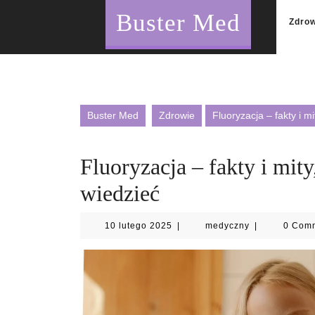
Skip
Buster Med
to
Zdro
content
Buster Med
Zdrowie
Fluoryzacja – fakty i m
Fluoryzacja – fakty i mit
wiedzieć
10
medyczny
10 lutego 2025
|
medyczny
|
0 Com
lutego
2025