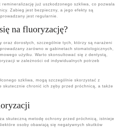
 remineralizację już uszkodzonego szkliwa, co pozwala
cy. Zabieg jest bezpieczny, a jego efekty są
eprowadzany jest regularnie.
ię na fluoryzację?
ży oraz dorosłych, szczególnie tych, którzy są narażeni
zeprowadzany zarówno w gabinetach stomatologicznych,
omowego użytku. Warto skonsultować się z dentystą,
ryzacji w zależności od indywidualnych potrzeb
tałconego szkliwa, mogą szczególnie skorzystać z
e skutecznie chronić ich zęby przed próchnicą, a także
uoryzacji
za skuteczną metodę ochrony przed próchnicą, istnieje
Niektóre osoby obawiają się negatywnych skutków