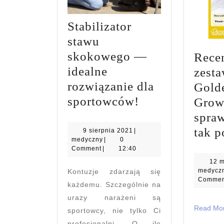
Stabilizator
stawu
skokowego —
Rece
idealne
zest
rozwiązanie dla
Gold
Stabilizator
sportowców!
Grow
stawu
spraw
skokowego
tak p
9
9 sierpnia 2021
|
medyczny
sierpnia
medyczny
|
0
—
2021
Comment
|
12:40
idealne
12 
medycz
Kontuzje zdarzają się
rozwiązanie
Commen
każdemu. Szczególnie na
dla
urazy narażeni są
sportowców!
Read Mo
sportowcy, nie tylko Ci
profesjonalni. O ile