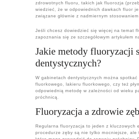
zdrowotnych fluoru, takich jak fluorozja (prz
wiedzieć, że w odpowiednich dawkach fluor je
związane głównie z nadmiernym stosowaniem 
Jeśli chcesz dowiedzieć się więcej na temat fl
zapoznania się ze szczegółowym artykułem n
Jakie metody fluoryzacji 
dentystycznych?
W gabinetach dentystycznych można spotkać ró
fluorkowego, lakieru fluorkowego, czy też pły
odpowiednią metodę w zależności od wieku p
próchnicą.
Fluoryzacja a zdrowie zę
Regularna fluoryzacja to jeden z kluczowych 
procedurze zęby są nie tylko mocniejsze, ale
które mogą prowadzić do rozwoju próchnicy. 