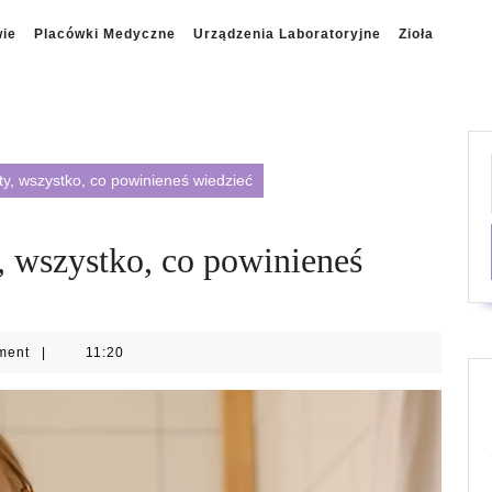
wie
Placówki Medyczne
Urządzenia Laboratoryjne
Zioła
ity, wszystko, co powinieneś wiedzieć
y, wszystko, co powinieneś
ment
|
11:20