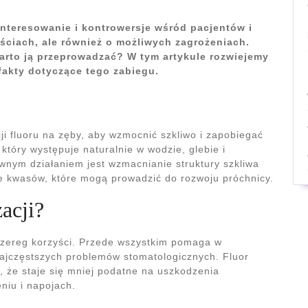
ainteresowanie i kontrowersje wśród pacjentów i
yściach, ale również o możliwych zagrożeniach.
warto ją przeprowadzać? W tym artykule rozwiejemy
fakty dotyczące tego zabiegu.
cji fluoru na zęby, aby wzmocnić szkliwo i zapobiegać
który występuje naturalnie w wodzie, glebie i
wnym działaniem jest wzmacnianie struktury szkliwa
ie kwasów, które mogą prowadzić do rozwoju próchnicy.
zacji?
szereg korzyści. Przede wszystkim pomaga w
najczęstszych problemów stomatologicznych. Fluor
c, że staje się mniej podatne na uszkodzenia
iu i napojach.