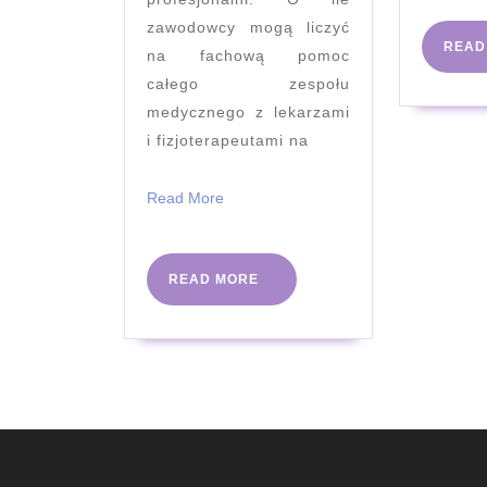
zawodowcy mogą liczyć
READ
na fachową pomoc
całego zespołu
medycznego z lekarzami
i fizjoterapeutami na
Read
Read More
More
READ
READ MORE
MORE