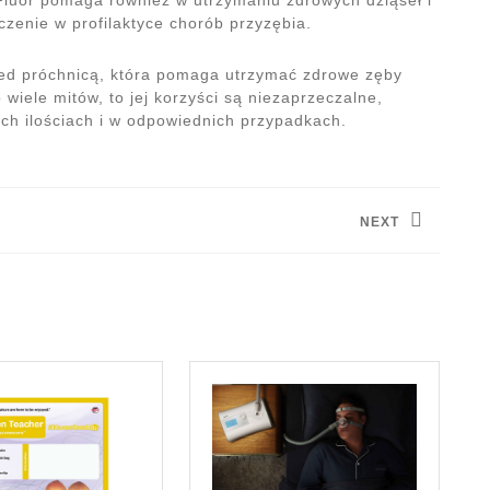
zenie w profilaktyce chorób przyzębia.
zed próchnicą, która pomaga utrzymać zdrowe zęby
o wiele mitów, to jej korzyści są niezaprzeczalne,
ich ilościach i w odpowiednich przypadkach.
NEXT
Next
post: