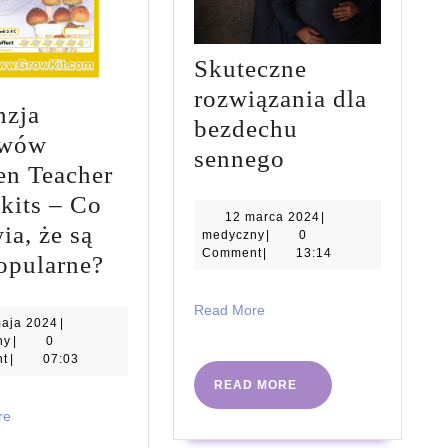
Skuteczne
rozwiązania dla
nzja
bezdechu
awów
Skuteczne
sennego
en Teacher
rozwiązania
kits – Co
dla
12
12 marca 2024
|
ia, że są
medyczny
marca
medyczny
|
0
bezdechu
2024
Comment
|
13:14
Recenzja
opularne?
sennego
zestawów
Read
Read More
Golden
12
maja 2024
|
More
medyczny
maja
ny
|
0
Teacher
2024
t
|
07:03
Growkits
READ
READ MORE
MORE
–
Read
re
More
Co