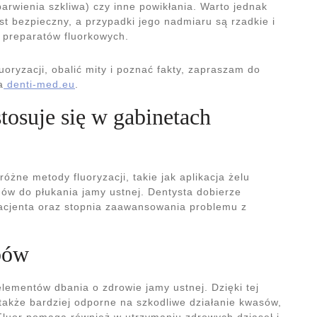
ebarwienia szkliwa) czy inne powikłania. Warto jednak
st bezpieczny, a przypadki jego nadmiaru są rzadkie i
preparatów fluorkowych.
uoryzacji, obalić mity i poznać fakty, zapraszam do
a
denti-med.eu
.
stosuje się w gabinetach
żne metody fluoryzacji, takie jak aplikacja żelu
nów do płukania jamy ustnej. Dentysta dobierze
acjenta oraz stopnia zaawansowania problemu z
bów
elementów dbania o zdrowie jamy ustnej. Dzięki tej
 także bardziej odporne na szkodliwe działanie kwasów,
Fluor pomaga również w utrzymaniu zdrowych dziąseł i