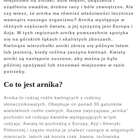
miejscowo na siniaki, bóle mięśni, ukąszenia i
użądlenia owadów, drobne rany i bóle zewnętrzne. Ale
czy wiesz, że arnika ma również właściwości lecznicze
wewnątrz naszego organizmu? Arnika występuje w
różnych częściach świata, a jej ojczyzną jest Europa i
Azja. W tych regionach arnikę powszechnie spotyka
się na górskich łąkach i skalistych zboczach.
Kwitnące wierzchołki arniki zbiera się późnym latem
lub jesienią, kiedy roślina zaczyna kwitnąć. Kwiaty
arniki są następnie suszone, aby można je było
później spożywać lub stosować miejscowo w razie
potrzeby.
Co to jest arnika?
Arnika to rodzaj roślin kwitnących z rodziny
słonecznikowatych. Obejmuje on ponad 30 gatunków
wieloletnich roślin zielnych. Nazwa zwyczajowa „arnika”
pochodzi od rodzaju kwiatów występujących w tym
rodzaju. Kwiaty te pochodzą z Europy, Azji i Ameryki
Północnej i często można je znaleźć rosnące w wilgotnych
miejscach, takich jak koryta rzek, bagna, torfowiska,