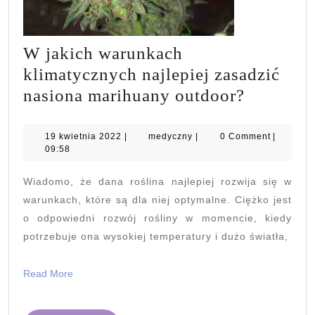
W jakich warunkach
klimatycznych najlepiej zasadzić
W
nasiona marihuany outdoor?
jakich
warunka
19
medyczny
19 kwietnia 2022
|
medyczny
|
0 Comment
|
kwietnia
09:58
klimatyc
2022
najlepiej
Wiadomo, że dana roślina najlepiej rozwija się w
zasadzić
warunkach, które są dla niej optymalne. Ciężko jest
nasiona
o odpowiedni rozwój rośliny w momencie, kiedy
potrzebuje ona wysokiej temperatury i dużo światła,
marihua
outdoor?
Read
Read More
More