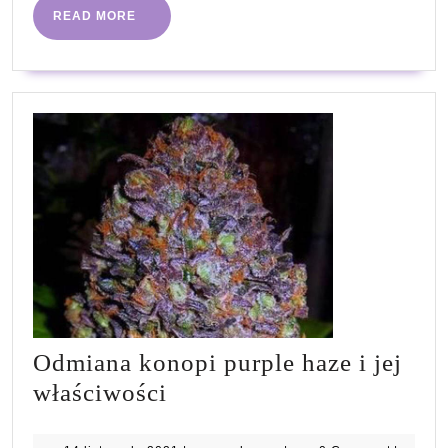
READ
READ MORE
MORE
Odmiana konopi purple haze i jej
Odmiana
właściwości
konopi