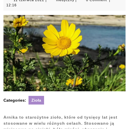
11 czerwca 2022
|
medyczny
|
0 Comment
|
czerwca
12:16
2022
Categories:
Zioła
Arnika to starożytne zioło, które od tysięcy lat jest
stosowane w wielu różnych celach. Stosowano ją