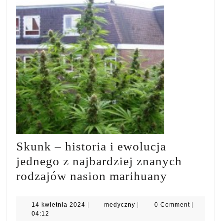
Skunk – historia i ewolucja
jednego z najbardziej znanych
Skunk
rodzajów nasion marihuany
–
historia
14
medyczny
14 kwietnia 2024
|
medyczny
|
0 Comment
|
kwietnia
04:12
i