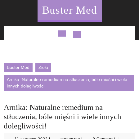
Skip
Buster Med
to
content
Open
Button
Buster Med
Zioła
Arnika: Naturalne remedium na stłuczenia, bóle mięśni i wiele
innych dolegliwości!
Arnika: Naturalne remedium na
stłuczenia, bóle mięśni i wiele innych
dolegliwości!
11
medyczny