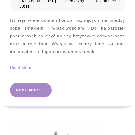
purple
14
medyczny
14 listopada 2021
|
medyczny
|
0 Comment
|
listopada
10:11
haze
2021
i
Istnieje wiele odmian konopi różniących się między
jej
sobą smakiem i właściwościami. Do najbardziej
właściwości
popularnych zaliczyć należy krzyżówkę odmian haze
oraz purple thai. Wyjątkowe walory tego szczepu
doceniał m.in. legendarny amerykański
Read
Read More
More
READ
READ MORE
MORE