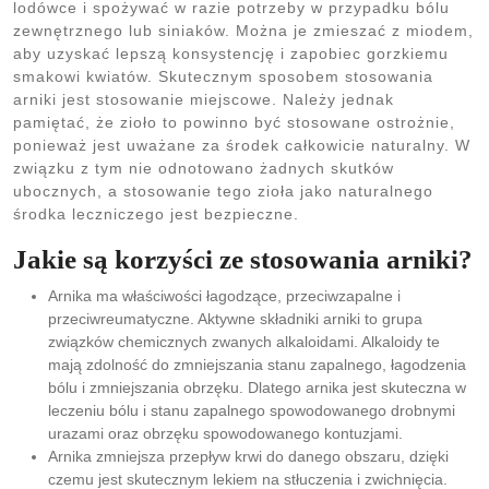
lodówce i spożywać w razie potrzeby w przypadku bólu
zewnętrznego lub siniaków. Można je zmieszać z miodem,
aby uzyskać lepszą konsystencję i zapobiec gorzkiemu
smakowi kwiatów. Skutecznym sposobem stosowania
arniki jest stosowanie miejscowe. Należy jednak
pamiętać, że zioło to powinno być stosowane ostrożnie,
ponieważ jest uważane za środek całkowicie naturalny. W
związku z tym nie odnotowano żadnych skutków
ubocznych, a stosowanie tego zioła jako naturalnego
środka leczniczego jest bezpieczne.
Jakie są korzyści ze stosowania arniki?
Arnika ma właściwości łagodzące, przeciwzapalne i
przeciwreumatyczne. Aktywne składniki arniki to grupa
związków chemicznych zwanych alkaloidami. Alkaloidy te
mają zdolność do zmniejszania stanu zapalnego, łagodzenia
bólu i zmniejszania obrzęku. Dlatego arnika jest skuteczna w
leczeniu bólu i stanu zapalnego spowodowanego drobnymi
urazami oraz obrzęku spowodowanego kontuzjami.
Arnika zmniejsza przepływ krwi do danego obszaru, dzięki
czemu jest skutecznym lekiem na stłuczenia i zwichnięcia.