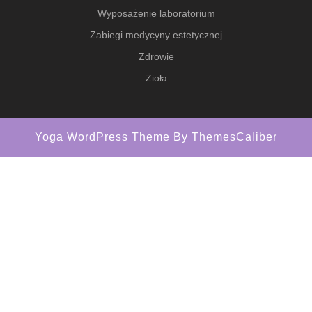
Wyposażenie laboratorium
Zabiegi medycyny estetycznej
Zdrowie
Zioła
Yoga WordPress Theme
By ThemesCaliber
Scroll
Up