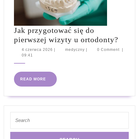
Jak przygotować się do
Jak
pierwszej wizyty u ortodonty?
przyg
4
medyczny
4 czerwca 2026
|
medyczny
|
0 Comment
|
czerwca
09:41
się
2026
do
pierw
READ
READ MORE
wizyt
MORE
u
ortod
Search
for: