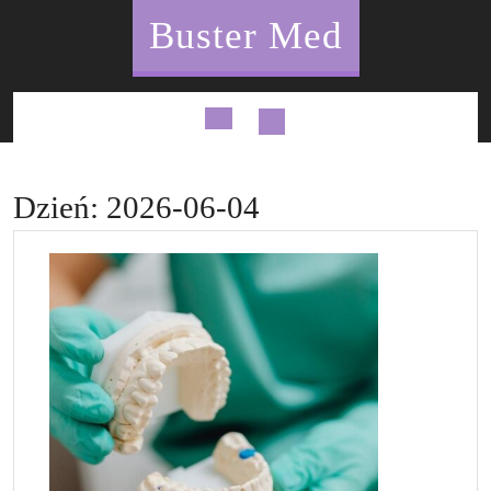
Skip
Buster Med
to
content
Open
Button
Dzień:
2026-06-04