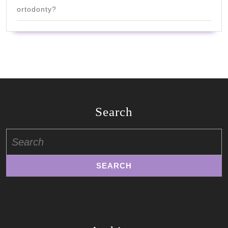
ortodonty?
Search
Search
for: