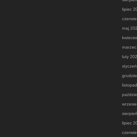
lipiec 
czerwie
maj 20
kwiecie
marzec
luty 20
styczeń
grudzie
listopa
paździe
wrzesi
sierpie
lipiec 
czerwie