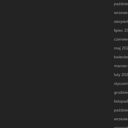
paździe
wrzesi
sierpie
lipiec 
czerwie
maj 20
kwiecie
marzec
luty 20
styczeń
grudzie
listopa
paździe
wrzesi
sierpie