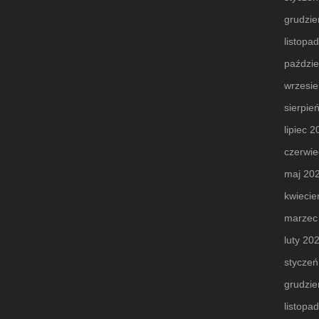
grudzie
listopa
paździe
wrzesi
sierpie
lipiec 
czerwie
maj 20
kwiecie
marzec
luty 20
styczeń
grudzie
listopa