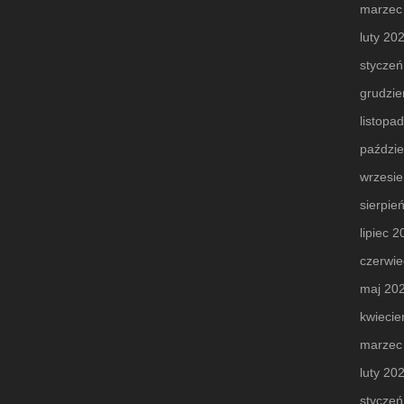
marzec
luty 20
styczeń
grudzie
listopa
paździe
wrzesi
sierpie
lipiec 
czerwie
maj 20
kwiecie
marzec
luty 20
styczeń