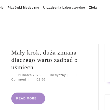
wie
Placówki Medyczne
Urządzenia Laboratoryjne
Zioła
Mały krok, duża zmiana –
dlaczego warto zadbać o
Mały
uśmiech
krok,
19
medyczny
19 marca 2026
|
medyczny
|
0
marca
Comment
|
02:56
duża
2026
zmiana
–
READ
READ MORE
dlaczego
MORE