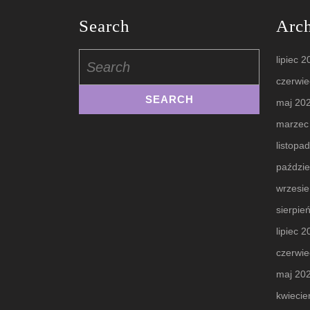
Search
Arc
Search
lipiec 
for:
czerwie
maj 20
marzec
listopa
paździe
wrzesi
sierpie
lipiec 
czerwie
maj 20
kwiecie