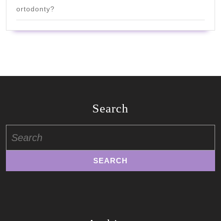
ortodonty?
Search
Search
for: