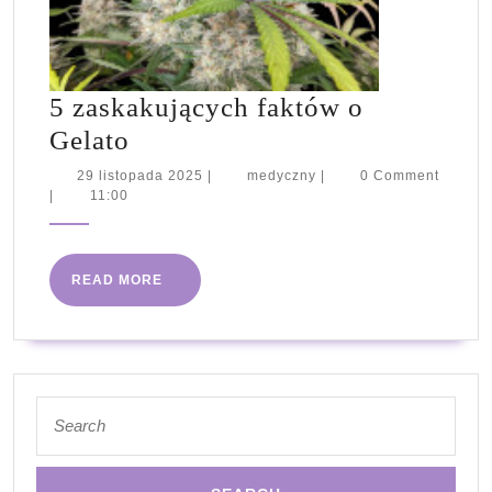
5 zaskakujących faktów o
5
Gelato
zaskakujących
29
medyczny
29 listopada 2025
|
medyczny
|
0 Comment
listopada
|
11:00
faktów
2025
o
Gelato
READ
READ MORE
MORE
Search
for: