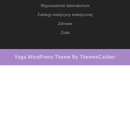
Wyposażenie laboratorium
Zabiegi medycyny estetycznej
Zdrowie
Zioła
Yoga WordPress Theme
By ThemesCaliber
Scroll
Up