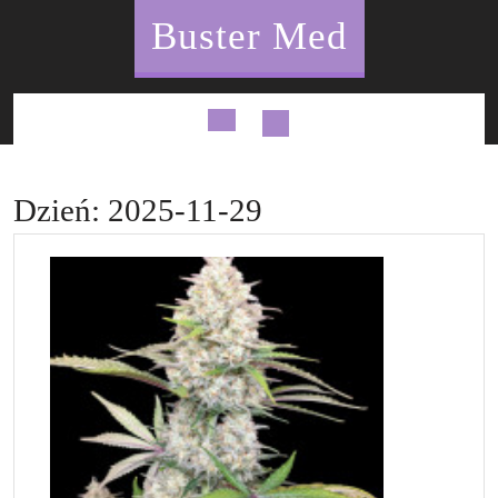
Skip
Buster Med
to
content
Open
Button
Dzień:
2025-11-29