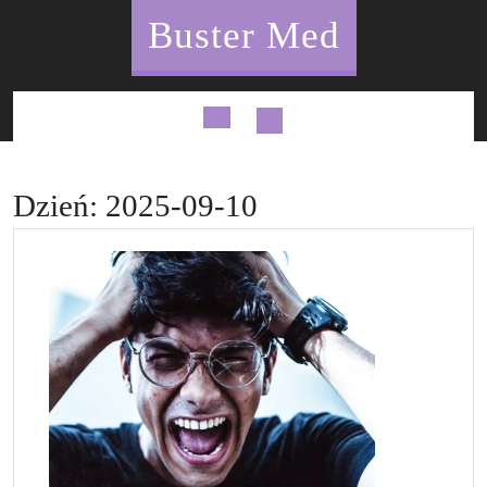
Skip
Buster Med
to
content
Open
Button
Dzień:
2025-09-10