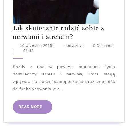
Jak skutecznie radzić sobie z
Jak
nerwami i stresem?
skutecznie
10
medyczny
10 września 2025
|
medyczny
|
0 Comment
września
|
08:43
radzić
2025
sobie
Każdy z nas w pewnym momencie życia
z
doświadczył stresu i nerwów, które mogą
nerwami
wpływać na nasze samopoczucie oraz zdolność
i
do funkcjonowania w c...
stresem?
READ
READ MORE
MORE