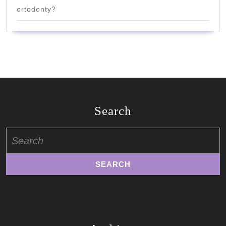
ortodonty?
Search
Search
for: