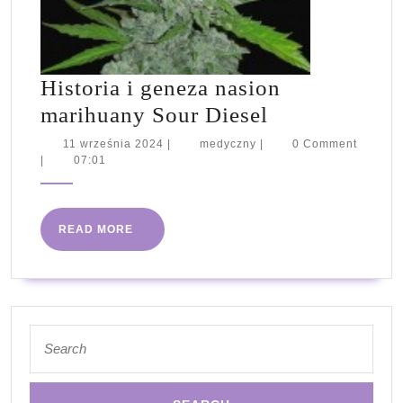
Historia i geneza nasion
Historia
marihuany Sour Diesel
i
11
medyczny
11 września 2024
|
medyczny
|
0 Comment
września
|
07:01
geneza
2024
nasion
marihuany
READ
READ MORE
Sour
MORE
Diesel
Search
for: