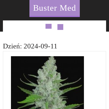
Skip
Buster Med
to
content
Open
Button
Dzień:
2024-09-11