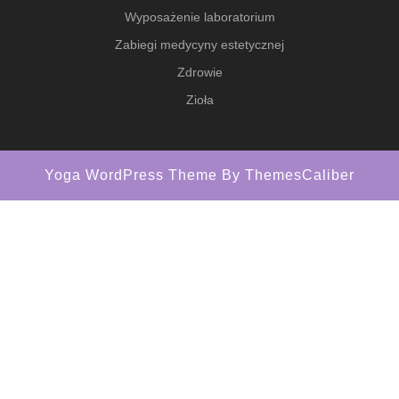
Wyposażenie laboratorium
Zabiegi medycyny estetycznej
Zdrowie
Zioła
Yoga WordPress Theme
By ThemesCaliber
Scroll
Up