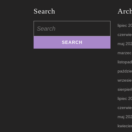
Search
Arc
Search
lipiec 
for:
czerwie
maj 20
marzec
listopa
paździe
wrzesi
sierpie
lipiec 
czerwie
maj 20
kwiecie