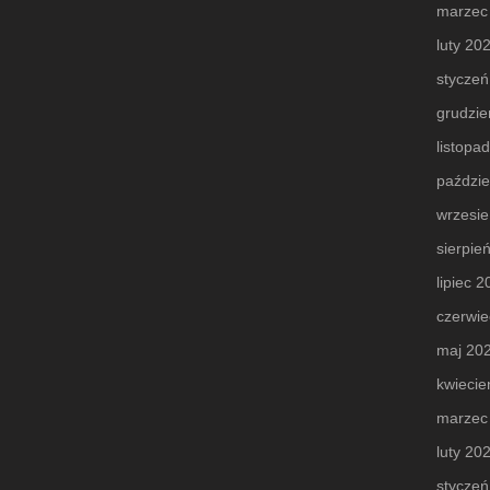
marzec
luty 20
styczeń
grudzie
listopa
paździe
wrzesi
sierpie
lipiec 
czerwie
maj 20
kwiecie
marzec
luty 20
styczeń