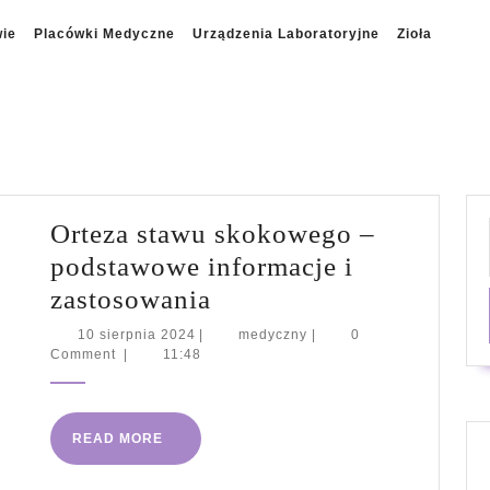
wie
Placówki Medyczne
Urządzenia Laboratoryjne
Zioła
Orteza stawu skokowego –
podstawowe informacje i
Orteza
zastosowania
stawu
10
medyczny
10 sierpnia 2024
|
medyczny
|
0
sierpnia
Comment
|
11:48
skokowego
2024
–
podstawowe
READ
READ MORE
informacje
MORE