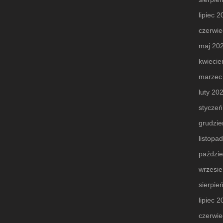
lipiec 
czerwie
maj 20
kwiecie
marzec
luty 20
styczeń
grudzie
listopa
paździe
wrzesi
sierpie
lipiec 
czerwie