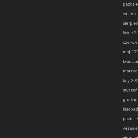
paździe
wrzesi
sierpie
lipiec 
czerwie
maj 20
kwiecie
marzec
luty 20
styczeń
grudzie
listopa
paździe
wrzesi
sierpie