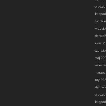
grudzie
listopa
paździe
wrzesi
sierpie
lipiec 
czerwie
maj 20
kwiecie
marzec
luty 20
styczeń
grudzie
listopa