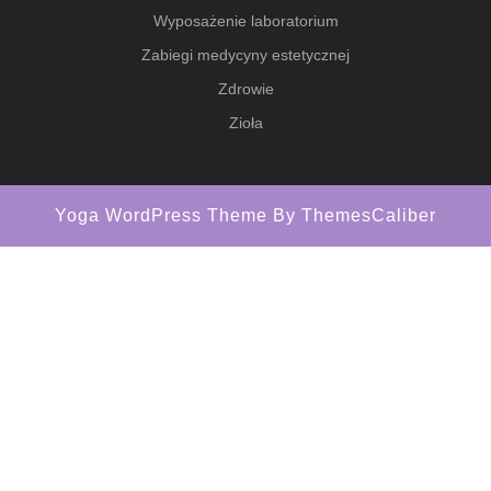
Wyposażenie laboratorium
Zabiegi medycyny estetycznej
Zdrowie
Zioła
Yoga WordPress Theme
By ThemesCaliber
Scroll
Up