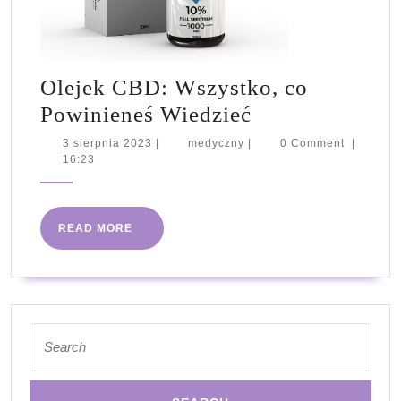
Olejek CBD: Wszystko, co
Olejek
Powinieneś Wiedzieć
CBD:
3
medyczny
3 sierpnia 2023
|
medyczny
|
0 Comment
|
sierpnia
16:23
Wszystko,
2023
co
Powinieneś
READ
READ MORE
Wiedzieć
MORE
Search
for: