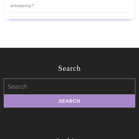
ortodonty?
Search
Search
for: