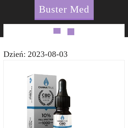
Skip
Buster Med
to
content
Open
Button
Dzień:
2023-08-03