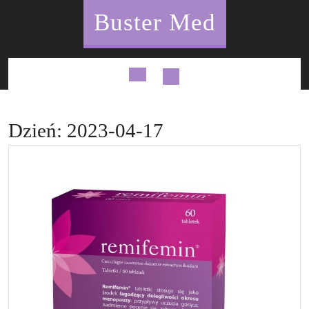
Skip
Buster Med
to
content
Open
Button
Dzień:
2023-04-17