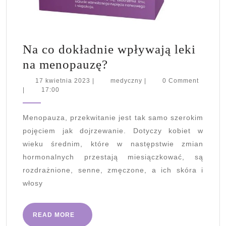
Na co dokładnie wpływają leki
Na
na menopauzę?
co
17
medyczny
17 kwietnia 2023
|
medyczny
|
0 Comment
kwietnia
|
17:00
dokładnie
2023
wpływają
Menopauza, przekwitanie jest tak samo szerokim
leki
pojęciem jak dojrzewanie. Dotyczy kobiet w
na
wieku średnim, które w następstwie zmian
menopauzę?
hormonalnych przestają miesiączkować, są
rozdrażnione, senne, zmęczone, a ich skóra i
włosy
READ
READ MORE
MORE