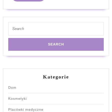
z
nimi
radzić?
Search
for:
Kategorie
Dom
Kosmetyki
Placówki medyczne