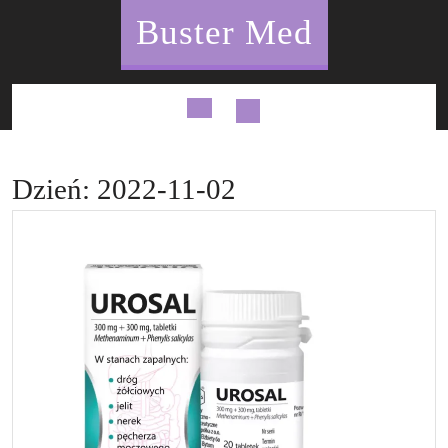
Skip
Buster Med
to
content
Open
Button
Dzień:
2022-11-02