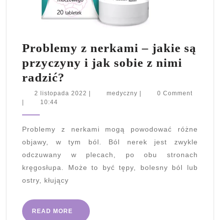
Problemy z nerkami – jakie są
przyczyny i jak sobie z nimi
Problemy
radzić?
z
2
medyczny
2 listopada 2022
|
medyczny
|
0 Comment
listopada
|
10:44
nerkami
2022
–
Problemy z nerkami mogą powodować różne
jakie
objawy, w tym ból. Ból nerek jest zwykle
są
odczuwany w plecach, po obu stronach
przyczyny
kręgosłupa. Może to być tępy, bolesny ból lub
i
ostry, kłujący
jak
sobie
READ
READ MORE
MORE