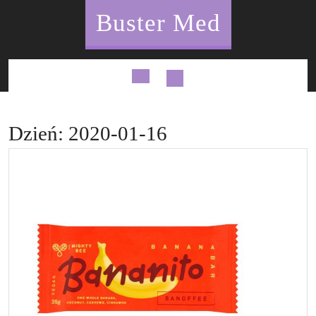
Skip
Buster Med
to
content
Open
Button
Dzień:
2020-01-16