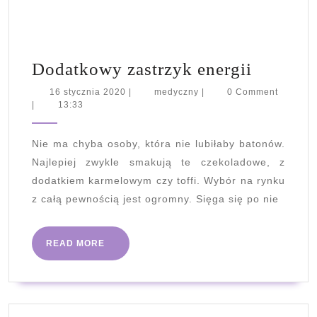
Dodatk
Dodatkowy zastrzyk energii
zastrzyk
16
medyczny
16 stycznia 2020
|
medyczny
|
0 Comment
stycznia
|
13:33
energii
2020
Nie ma chyba osoby, która nie lubiłaby batonów.
Najlepiej zwykle smakują te czekoladowe, z
dodatkiem karmelowym czy toffi. Wybór na rynku
z całą pewnością jest ogromny. Sięga się po nie
READ
READ MORE
MORE