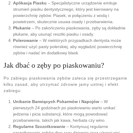
Aplikacja Piasku
– Specjalistyczne urządzenie emituje
strumień piasku dentystycznego, który jest kierowany na
powierzchnię zębów. Piasek, w połączeniu z wodą i
powietrzem, skutecznie usuwa osady i przebarwienia.
Płukanie
– Po zakończeniu piaskowania, zęby są dokładnie
płukane, aby usunąć resztki piasku i osady.
Polerowanie
– W niektórych przypadkach dentysta może
również użyć pasty polerskiej, aby wygładzić powierzchnię
zębów i nadać im dodatkowy blask.
Jak dbać o zęby po piaskowaniu?
Po zabiegu piaskowania zębów zaleca się przestrzeganie
kilku zasad, aby utrzymać zdrowie jamy ustnej i efekt
zabiegu:
Unikanie Barwiących Pokarmów i Napojów
– W
pierwszych 24 godzinach po piaskowaniu warto unikać
jedzenia i picia substancji, które mogą powodować
przebarwienia, takich jak kawa, herbata czy wino.
Regularne Szczotkowanie
– Kontynuuj regularne
szczotkowanie zębów dwa razy dziennie oraz używaj nici