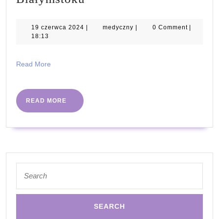
medycyny
pracy
19
medyczny
19 czerwca 2024
|
medyczny
|
0 Comment
|
czerwca
18:13
w
2024
Białymstoku
Read
Read More
More
READ
READ MORE
MORE
Search
for: