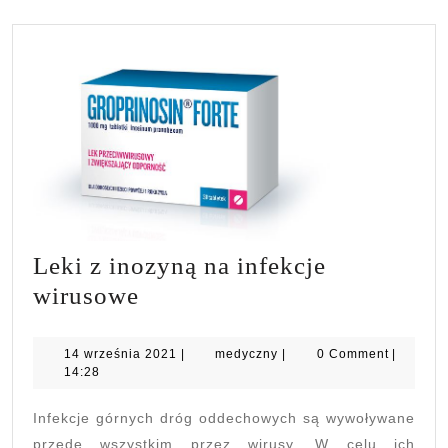
Leki z inozyną na infekcje
Leki
wirusowe
z
inozyną
14
medyczny
14 września 2021
|
medyczny
|
0 Comment
|
września
14:28
na
2021
infekcje
Infekcje górnych dróg oddechowych są wywoływane
wirusowe
przede wszystkim przez wirusy. W celu ich