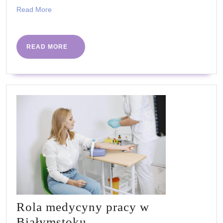
Read
Read More
More
READ
READ MORE
MORE
Rola medycyny pracy w
Rola
Białymstoku