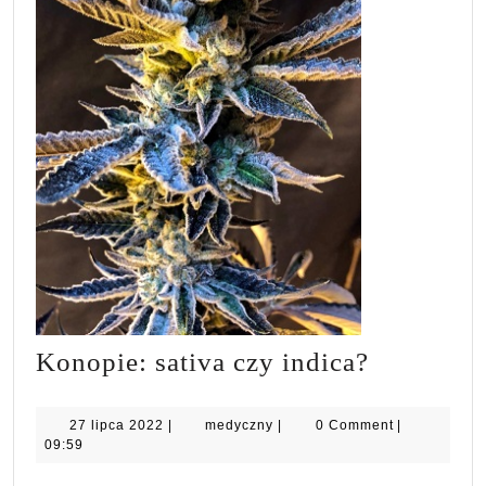
Konopie:
Konopie: sativa czy indica?
sativa
czy
27
medyczny
27 lipca 2022
|
medyczny
|
0 Comment
|
lipca
09:59
indica?
2022