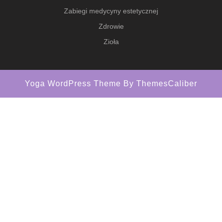
Zabiegi medycyny estetycznej
Zdrowie
Zioła
Yoga WordPress Theme
By ThemesCaliber
Scroll
Up