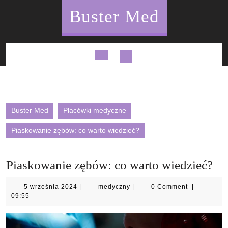
Skip
Buster Med
to
content
Open
Button
Buster Med
Placówki medyczne
Piaskowanie zębów: co warto wiedzieć?
Piaskowanie zębów: co warto wiedzieć?
5
medyczny
5 września 2024
|
medyczny
|
0 Comment
|
września
09:55
2024