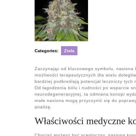
Categories:
Zioła
Zaczynając od kluczowego symbolu, nasiona 
możliwości terapeutycznych dla wielu dolegli
bardziej podkreślają potencjał leczniczy tych 
Od łagodzenia bólu i nudności po wsparcie s
neurodegeneracyjnej, ta odmiana konopi wydaj
małe nasiona mogą przyczynić się do poprawy
analizę.
Właściwości medyczne ko
Chociaż możesz być sceptyczny, nasiona kono