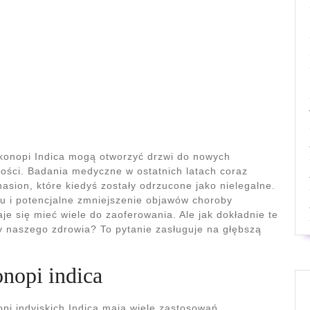
konopi Indica mogą otworzyć drzwi do nowych
wości. Badania medyczne w ostatnich latach coraz
nasion, które kiedyś zostały odrzucone jako nielegalne.
nu i potencjalne zmniejszenie objawów choroby
e się mieć wiele do zaoferowania. Ale jak dokładnie te
 naszego zdrowia? To pytanie zasługuje na głębszą
nopi indica
pi indyjskich Indica mają wiele zastosowań