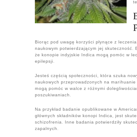
t
Biorąc pod uwagę korzyści płynące z leczenia
naukowym potwierdzającym jej skuteczność. 
że konopie indyjskie Indica mogą pomóc w lec
epilepsji.
Jesteś częścią społeczności, która szuka no
naukowych przeprowadzonych na marihuanie In
mogą pomóc w walce z różnymi dolegliwościam
poszukiwaniach.
Na przykład badanie opublikowane w American
głównych składników konopi Indica, jest skut
schizofrenia. Inne badania potwierdziły skute
zapalnych.