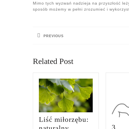
Mimo tych wyzwań nadzieja na przyszłość leży
sposób możemy w pełni zrozumieć i wykorzyst
Nawigacja
wpisu
PREVIOUS
Previous
post:
Related Post
Liść miłorzębu:
3
naturalny