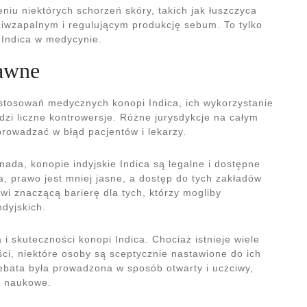
iu niektórych schorzeń skóry, takich jak łuszczyca
ciwzapalnym i regulującym produkcję sebum. To tylko
 Indica w medycynie.
rawne
stosowań medycznych konopi Indica, ich wykorzystanie
zi liczne kontrowersje. Różne jurysdykcje na całym
wprowadzać w błąd pacjentów i lekarzy.
anada, konopie indyjskie Indica są legalne i dostępne
a, prawo jest mniej jasne, a dostęp do tych zakładów
wi znaczącą barierę dla tych, którzy mogliby
ndyjskich.
i skuteczności konopi Indica. Chociaż istnieje wiele
ci, niektóre osoby są sceptycznie nastawione do ich
debata była prowadzona w sposób otwarty i uczciwy,
y naukowe.