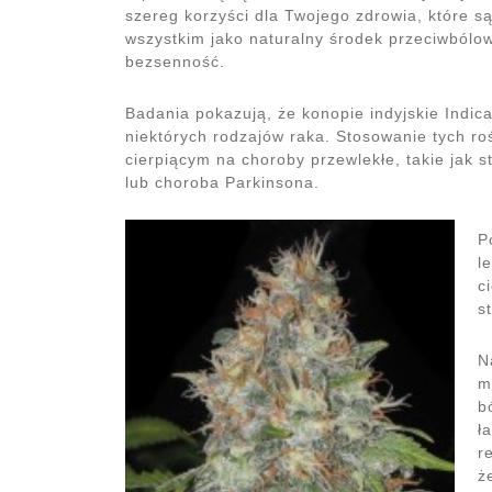
szereg korzyści dla Twojego zdrowia, które 
wszystkim jako naturalny środek przeciwbólowy
bezsenność.
Badania pokazują, że konopie indyjskie Indi
niektórych rodzajów raka. Stosowanie tych ro
cierpiącym na choroby przewlekłe, takie jak 
lub choroba Parkinsona.
P
l
c
s
N
m
b
ł
r
ż