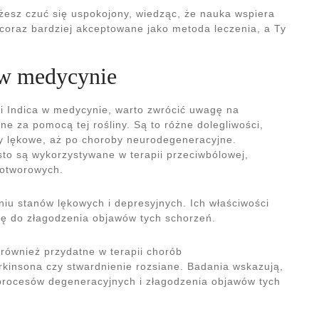
esz czuć się uspokojony, wiedząc, że nauka wspiera
ę coraz bardziej akceptowane jako metoda leczenia, a Ty
 w medycynie
i Indica w medycynie, warto zwrócić uwagę na
e za pomocą tej rośliny. Są to różne dolegliwości,
y lękowe, aż po choroby neurodegeneracyjne.
to są wykorzystywane w terapii przeciwbólowej,
wotworowych.
iu stanów lękowych i depresyjnych. Ich właściwości
ię do złagodzenia objawów tych schorzeń.
również przydatne w terapii chorób
rkinsona czy stwardnienie rozsiane. Badania wskazują,
procesów degeneracyjnych i złagodzenia objawów tych