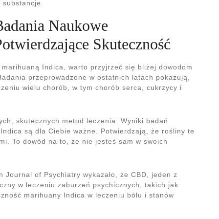
e substancje.
Badania Naukowe
Potwierdzające Skuteczność
 marihuaną Indica, warto przyjrzeć się bliżej dowodom
Badania przeprowadzone w ostatnich latach pokazują,
zeniu wielu chorób, w tym chorób serca, cukrzycy i
wych, skutecznych metod leczenia. Wyniki badań
dica są dla Ciebie ważne. Potwierdzają, że rośliny te
i. To dowód na to, że nie jesteś sam w swoich
 Journal of Psychiatry wykazało, że CBD, jeden z
eczny w leczeniu zaburzeń psychicznych, takich jak
czność marihuany Indica w leczeniu bólu i stanów