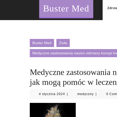
Skip
Buster Med
to
Zdro
content
Buster Med
Zioła
Medyczne zastosowania nasion odmiany konopi In
Medyczne zastosowania n
jak mogą pomóc w leczen
4
medyczny
4 stycznia 2024
|
medyczny
|
0 Co
stycznia
2024