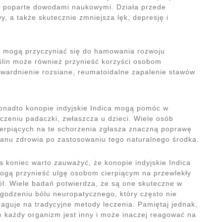
są poparte dowodami naukowymi. Działa przede
, a także skutecznie zmniejsza lęk, depresję i
ca mogą przyczyniać się do hamowania rozwoju
ślin może również przynieść korzyści osobom
stwardnienie rozsiane, reumatoidalne zapalenie stawów
onadto konopie indyjskie Indica mogą pomóc w
eczeniu padaczki, zwłaszcza u dzieci. Wiele osób
ierpiących na te schorzenia zgłasza znaczną poprawę
tanu zdrowia po zastosowaniu tego naturalnego środka.
a koniec warto zauważyć, że konopie indyjskie Indica
ogą przynieść ulgę osobom cierpiącym na przewlekły
ól. Wiele badań potwierdza, że są one skuteczne w
agodzeniu bólu neuropatycznego, który często nie
eaguje na tradycyjne metody leczenia. Pamiętaj jednak,
e każdy organizm jest inny i może inaczej reagować na