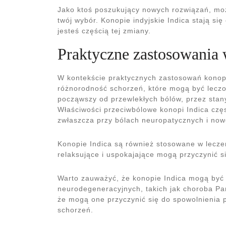
Jako ktoś poszukujący nowych rozwiązań, moż
twój wybór. Konopie indyjskie Indica stają si
jesteś częścią tej zmiany.
Praktyczne zastosowania
W kontekście praktycznych zastosowań konop
różnorodność schorzeń, które mogą być leczon
począwszy od przewlekłych bólów, przez stan
Właściwości przeciwbólowe konopi Indica częs
zwłaszcza przy bólach neuropatycznych i no
Konopie Indica są również stosowane w leczen
relaksujące i uspokajające mogą przyczynić s
Warto zauważyć, że konopie Indica mogą być 
neurodegeneracyjnych, takich jak choroba Pa
że mogą one przyczynić się do spowolnienia 
schorzeń.