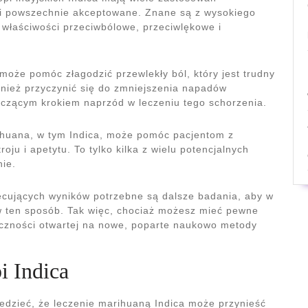
i powszechnie akceptowane. Znane są z wysokiego
e właściwości przeciwbólowe, przeciwlękowe i
może pomóc złagodzić przewlekły ból, który jest trudny
nież przyczynić się do zmniejszenia napadów
czącym krokiem naprzód w leczeniu tego schorzenia.
huana, w tym Indica, może pomóc pacjentom z
ju i apetytu. To tylko kilka z wielu potencjalnych
nie.
ecujących wyników potrzebne są dalsze badania, aby w
a w ten sposób. Tak więc, chociaż możesz mieć pewne
łeczności otwartej na nowe, poparte naukowo metody
i Indica
edzieć, że leczenie marihuaną Indica może przynieść