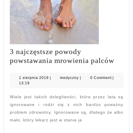
3 najczęstsze powody
3
powstawania mrowienia palców
najcz
powo
1
medyczny
1 sierpnia 2019
|
medyczny
|
0 Comment
|
sierpnia
13:19
pows
2019
mrow
Wiele jest takich dolegliwości, które przez lata są
palc
ignorowane i rodzi się z nich bardzo poważny
problem zdrowotny. Ignorowane są, dlatego że albo
mało, który lekarz jest w stanie je