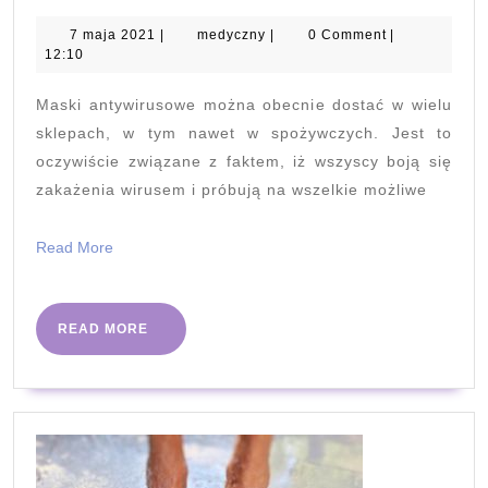
charakteryzuj
się
7
medyczny
7 maja 2021
|
medyczny
|
0 Comment
|
maja
12:10
maski
2021
FFP3
Maski antywirusowe można obecnie dostać w wielu
na
sklepach, w tym nawet w spożywczych. Jest to
koronawirusa
oczywiście związane z faktem, iż wszyscy boją się
zakażenia wirusem i próbują na wszelkie możliwe
Read
Read More
More
READ
READ MORE
MORE