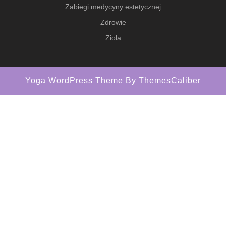
Zabiegi medycyny estetycznej
Zdrowie
Zioła
Yoga WordPress Theme
By ThemesCaliber
Scroll
Up