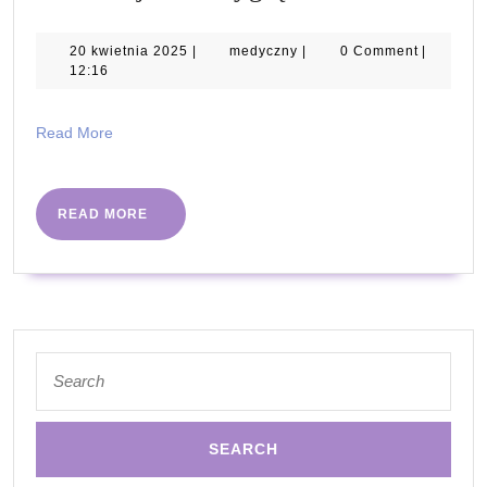
kanałowe
zęba
20
medyczny
20 kwietnia 2025
|
medyczny
|
0 Comment
|
kwietnia
12:16
krok
2025
po
Read
Read More
kroku
More
–
jak
READ
READ MORE
MORE
to
wygląda?
Search
for: