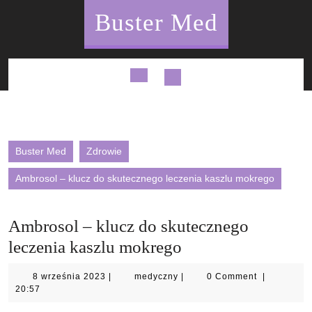
Skip
Buster Med
to
content
Open
Button
Buster Med
Zdrowie
Ambrosol – klucz do skutecznego leczenia kaszlu mokrego
Ambrosol – klucz do skutecznego
leczenia kaszlu mokrego
8
medyczny
8 września 2023
|
medyczny
|
0 Comment
|
września
20:57
2023