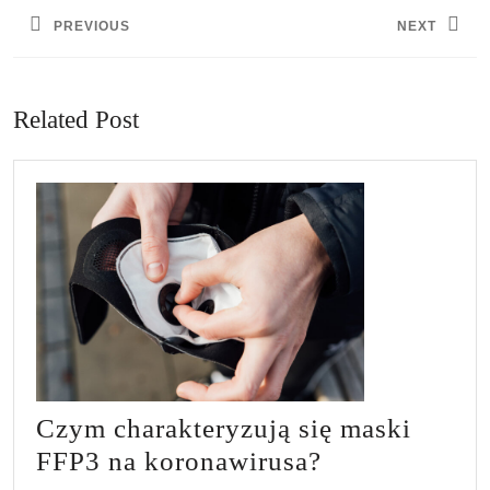
wpisu
PREVIOUS
NEXT
Previous
Next
post:
post:
Related Post
Czym charakteryzują się maski
Czym
FFP3 na koronawirusa?