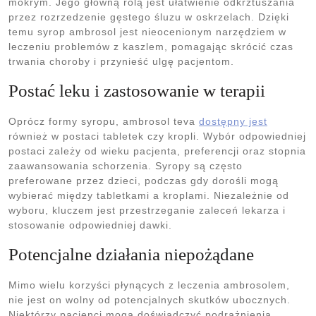
mokrym. Jego główną rolą jest ułatwienie odkrztuszania
przez rozrzedzenie gęstego śluzu w oskrzelach. Dzięki
temu syrop ambrosol jest nieocenionym narzędziem w
leczeniu problemów z kaszlem, pomagając skrócić czas
trwania choroby i przynieść ulgę pacjentom.
Postać leku i zastosowanie w terapii
Oprócz formy syropu, ambrosol teva
dostępny jest
również w postaci tabletek czy kropli. Wybór odpowiedniej
postaci zależy od wieku pacjenta, preferencji oraz stopnia
zaawansowania schorzenia. Syropy są często
preferowane przez dzieci, podczas gdy dorośli mogą
wybierać między tabletkami a kroplami. Niezależnie od
wyboru, kluczem jest przestrzeganie zaleceń lekarza i
stosowanie odpowiedniej dawki.
Potencjalne działania niepożądane
Mimo wielu korzyści płynących z leczenia ambrosolem,
nie jest on wolny od potencjalnych skutków ubocznych.
Niektórzy pacjenci mogą doświadczyć podrażnienia