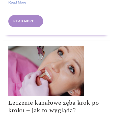
Read
Read More
More
READ
READ MORE
MORE
Leczenie kanałowe zęba krok po
Leczenie
kroku – jak to wygląda?